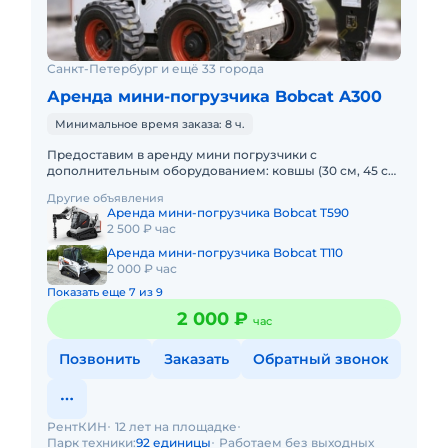
Санкт-Петербург и ещё 33 города
Аренда мини-погрузчика Bobcat A300
Минимальное время заказа: 8 ч.
Предоставим в аренду мини погрузчики с
дополнительным оборудованием: ковшы (30 см, 45 см,
60 см, 100 см), вилы, щетка, гидромолот и бур.
Другие объявления
Минимальный заказ спецт
Аренда мини-погрузчика Bobcat T590
2 500 ₽ час
Аренда мини-погрузчика Bobcat T110
2 000 ₽ час
Показать еще 7 из 9
2 000 ₽
час
Позвонить
Заказать
Обратный звонок
РентКИН
12 лет на площадке
Парк техники:
92 единицы
Работаем без выходных