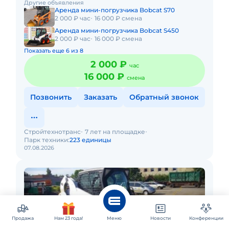
Другие объявления
Долгосрочная аренда.
Аренда мини-погрузчика Bobcat S70
2 000 ₽ час
16 000 ₽ смена
Аренда мини-погрузчика Bobcat S450
2 000 ₽ час
16 000 ₽ смена
Показать еще 6 из 8
2 000 ₽
час
16 000 ₽
смена
Позвонить
Заказать
Обратный звонок
Стройтехнотранс
7 лет на площадке
Парк техники:
223 единицы
07.08.2026
Продажа
Нам 23 года!
Меню
Новости
Конференции