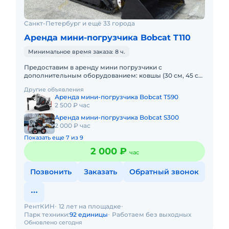
Санкт-Петербург и ещё 33 города
Аренда мини-погрузчика Bobcat T110
Минимальное время заказа: 8 ч.
Предоставим в аренду мини погрузчики с
дополнительным оборудованием: ковшы (30 см, 45 см,
60 см, 100 см), вилы, щетка, гидромолот и бур.
Другие объявления
Минимальный заказ спецт
Аренда мини-погрузчика Bobcat T590
2 500 ₽ час
Аренда мини-погрузчика Bobcat S300
2 000 ₽ час
Показать еще 7 из 9
2 000 ₽
час
Позвонить
Заказать
Обратный звонок
РентКИН
12 лет на площадке
Парк техники:
92 единицы
Работаем без выходных
Обновлено сегодня