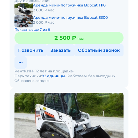
Другие объявления
Минимальный заказ спецт
Аренда мини-погрузчика Bobcat T110
2 000 ₽ час
Аренда мини-погрузчика Bobcat S300
2 000 ₽ час
Показать еще 7 из 9
2 500 ₽
час
Позвонить
Заказать
Обратный звонок
РентКИН
12 лет на площадке
Парк техники:
92 единицы
Работаем без выходных
Обновлено сегодня