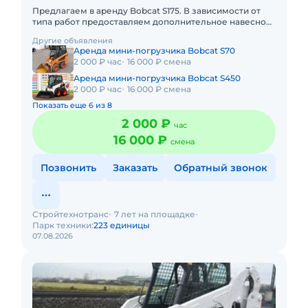
Предлагаем в аренду Bobcat S175. В зависимости от
типа работ предоставляем дополнительное навесное
оборудование.Подача в день заказа. Пакет отчетных
Другие объявления
документов.
Аренда мини-погрузчика Bobcat S70
2 000 ₽ час
16 000 ₽ смена
Аренда мини-погрузчика Bobcat S450
2 000 ₽ час
16 000 ₽ смена
Показать еще 6 из 8
2 000 ₽
час
16 000 ₽
смена
Позвонить
Заказать
Обратный звонок
Стройтехнотранс
7 лет на площадке
Парк техники:
223 единицы
07.08.2026