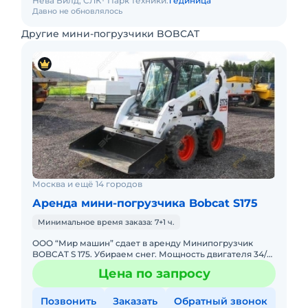
Нева Билд, СЛК
Парк техники:
1 единица
Давно не обновлялось
Другие мини-погрузчики BOBCAT
Москва и ещё 14 городов
Аренда мини-погрузчика Bobcat S175
Минимальное время заказа: 7+1 ч.
ООО “Мир машин” сдает в аренду Минипогрузчик
BOBCAT S 175. Убираем снег. Мощность двигателя 34/47
кВт(л.с, вес 2767 кг, габариты 2588х1676х1938 кг,
Цена по запросу
Позвонить
Заказать
Обратный звонок