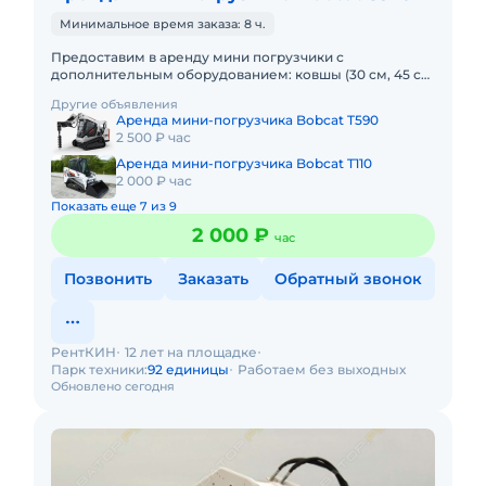
Минимальное время заказа: 8 ч.
Предоставим в аренду мини погрузчики с
дополнительным оборудованием: ковшы (30 см, 45 см,
60 см, 100 см), вилы, щетка, гидромолот и бур.
Другие объявления
Минимальный заказ спецт
Аренда мини-погрузчика Bobcat T590
2 500 ₽ час
Аренда мини-погрузчика Bobcat T110
2 000 ₽ час
Показать еще 7 из 9
2 000 ₽
час
Позвонить
Заказать
Обратный звонок
РентКИН
12 лет на площадке
Парк техники:
92 единицы
Работаем без выходных
Обновлено сегодня