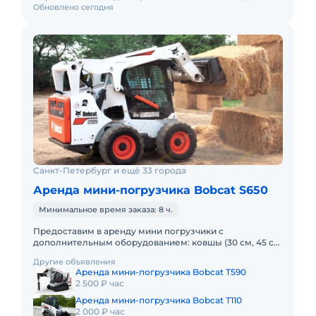
Обновлено сегодня
Санкт-Петербург и ещё 33 города
Аренда мини-погрузчика Bobcat S650
Минимальное время заказа: 8 ч.
Предоставим в аренду мини погрузчики с
дополнительным оборудованием: ковшы (30 см, 45 см,
60 см, 100 см), вилы, щетка, гидромолот и бур.
Другие объявления
Минимальный заказ спецт
Аренда мини-погрузчика Bobcat T590
2 500 ₽ час
Аренда мини-погрузчика Bobcat T110
2 000 ₽ час