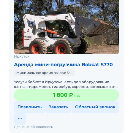
Иркутск
Аренда мини-погрузчика Bobcat S770
Минимальное время заказа: 3 ч.
Услуги бобкет в Иркутске, есть доп оборудование
щетка, гидромолот, гидробур, скрепер, автовышки от
15 до 32 метров. С оператором. Сейчас свободна.
1 800 ₽
час
Позвонить
Заказать
Обратный звонок
Давно не обновлялось