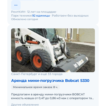
РентКИН
12 лет на площадке
Парк техники:
92 единицы
Работаем без выходных
Обновлено сегодня
Санкт-Петербург и ещё 33 города
Аренда мини-погрузчика Bobcat S330
Минимальное время заказа: 8 ч.
Предлагаем в аренду мини-погрузчики BOBCAT
емкость ковша от 0,47 до 0,86 м3 как c оператором так
и без него. есть накидные металлические гусеницы!
Другие объявления
Оплата согласн