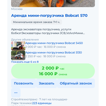
Москва
Аренда мини-погрузчика Bobcat S70
Минимальное время заказа: 7+1 ч.
Аренда экскаватора погрузчика, услуги
бобкэтЭкскаваторы погрузчики JCB,VolvoМини
экскаваторМини погрузчик,bobcatЭкскаватор
Другие объявления
полноповоротныйна колесном и гусеничн
Аренда мини-погрузчика Bobcat S450
2 000 ₽ час
16 000 ₽ смена
Аренда мини-погрузчика Bobcat S130
2 250 ₽ час
18 000 ₽ смена
Показать еще 6 из 8
2 000 ₽
час
16 000 ₽
смена
Позвонить
Заказать
Обратный звонок
Стройтехнотранс
7 лет на площадке
Парк техники:
223 единицы