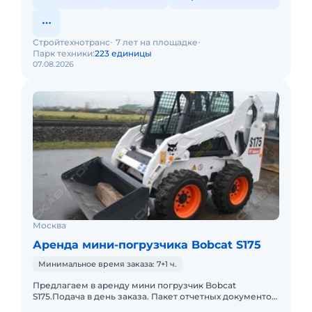
Стройтехнотранс
7 лет на площадке
Парк техники:
223 единицы
07.08.2026
Москва
Аренда мини-погрузчика Bobcat S175
Минимальное время заказа: 7+1 ч.
Предлагаем в аренду мини погрузчик Bobcat
S175.Подача в день заказа. Пакет отчетных документов.
С оператором. Топливо включено в стоимость.