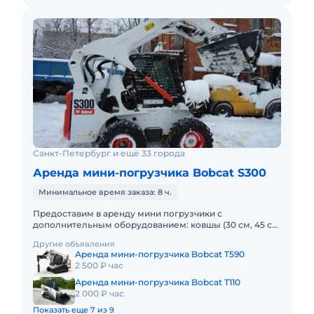
Санкт-Петербург и ещё 33 города
Аренда мини-погрузчика Bobcat S300
Минимальное время заказа: 8 ч.
Предоставим в аренду мини погрузчики с
дополнительным оборудованием: ковшы (30 см, 45 см,
60 см, 100 см), вилы, щетка, гидромолот и бур.
Другие объявления
Минимальный заказ спецт
Аренда мини-погрузчика Bobcat T590
2 500 ₽ час
Аренда мини-погрузчика Bobcat T110
2 000 ₽ час
Показать еще 7 из 9