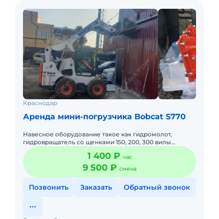
Краснодар
Аренда мини-погрузчика Bobcat S770
Навесное оборудование такое как гидромолот,
гидровращатель со щенками 150, 200, 300 вилы
паллетные до 1700 кг. Подача в день заказа. Пакет
1 400 ₽
час
отчетных документов.
9 500 ₽
смена
Позвонить
Заказать
Обратный звонок