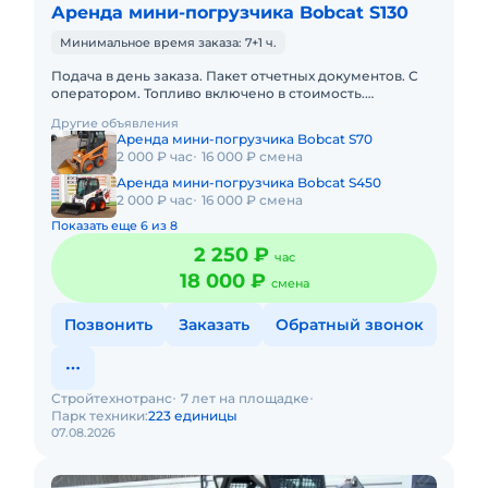
Аренда мини-погрузчика Bobcat S130
Минимальное время заказа: 7+1 ч.
Подача в день заказа. Пакет отчетных документов. С
оператором. Топливо включено в стоимость.
Долгосрочная аренда. Краткосрочная аренда. Техника
Другие объявления
с малой наработк
Аренда мини-погрузчика Bobcat S70
2 000 ₽ час
16 000 ₽ смена
Аренда мини-погрузчика Bobcat S450
2 000 ₽ час
16 000 ₽ смена
Показать еще 6 из 8
2 250 ₽
час
18 000 ₽
смена
Позвонить
Заказать
Обратный звонок
Стройтехнотранс
7 лет на площадке
Парк техники:
223 единицы
07.08.2026