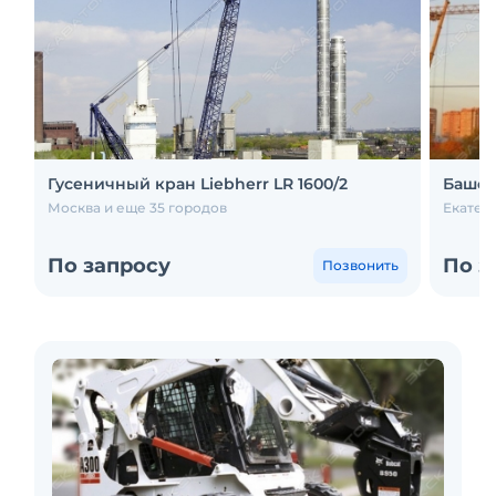
Гусеничный кран Liebherr LR 1600/2
Башен
Москва и еще 35 городов
Екатер
По запросу
По з
Позвонить