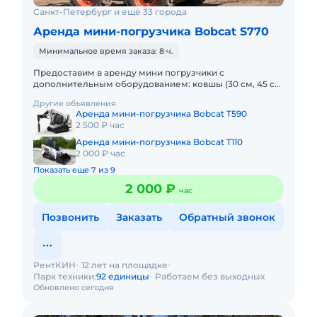
Санкт-Петербург и ещё 33 города
Аренда мини-погрузчика Bobcat S770
Минимальное время заказа: 8 ч.
Предоставим в аренду мини погрузчики с
дополнительным оборудованием: ковшы (30 см, 45 см,
60 см, 100 см), вилы, щетка, гидромолот и бур.
Другие объявления
Минимальный заказ спецт
Аренда мини-погрузчика Bobcat T590
2 500 ₽ час
Аренда мини-погрузчика Bobcat T110
2 000 ₽ час
Показать еще 7 из 9
2 000 ₽
час
Позвонить
Заказать
Обратный звонок
РентКИН
12 лет на площадке
Парк техники:
92 единицы
Работаем без выходных
Обновлено сегодня