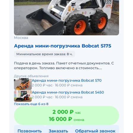
Москва
Аренда мини-погрузчика Bobcat S175
Минимальное время заказа: 8 ч.
Подача в день заказа. Пакет отчетных документов. С
оператором. Топливо включено в стоимость.
Долгосрочная аренда. Краткосрочная аренда. Сейчас
Другие объявления
свободна.
Аренда мини-погрузчика Bobcat S70
2 000 ₽ час
16 000 ₽ смена
Аренда мини-погрузчика Bobcat S450
2 000 ₽ час
16 000 ₽ смена
Показать еще 6 из 8
2 000 ₽
час
16 000 ₽
смена
Позвонить
Заказать
Обратный звонок