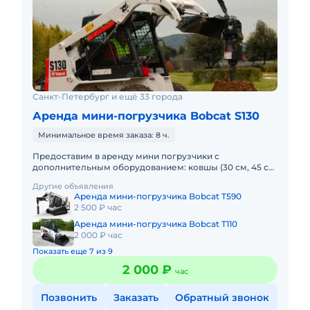
Санкт-Петербург и ещё 33 города
Аренда мини-погрузчика Bobcat S130
Минимальное время заказа: 8 ч.
Предоставим в аренду мини погрузчики с
дополнительным оборудованием: ковшы (30 см, 45 см,
60 см, 100 см), вилы, щетка, гидромолот и бур.
Другие объявления
Минимальный заказ спецт
Аренда мини-погрузчика Bobcat T590
2 500 ₽ час
Аренда мини-погрузчика Bobcat T110
2 000 ₽ час
Показать еще 7 из 9
2 000 ₽
час
Позвонить
Заказать
Обратный звонок