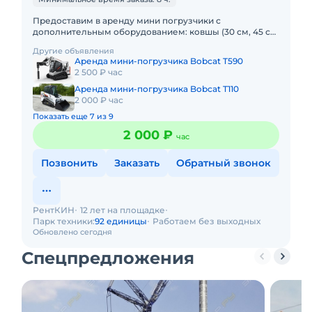
Предоставим в аренду мини погрузчики с
дополнительным оборудованием: ковшы (30 см, 45 см,
60 см, 100 см), вилы, щетка, гидромолот и бур.
Другие объявления
Минимальный заказ спецт
Аренда мини-погрузчика Bobcat T590
2 500 ₽ час
Аренда мини-погрузчика Bobcat T110
2 000 ₽ час
Показать еще 7 из 9
2 000 ₽
час
Позвонить
Заказать
Обратный звонок
РентКИН
12 лет на площадке
Парк техники:
92 единицы
Работаем без выходных
Обновлено сегодня
Спецпредложения