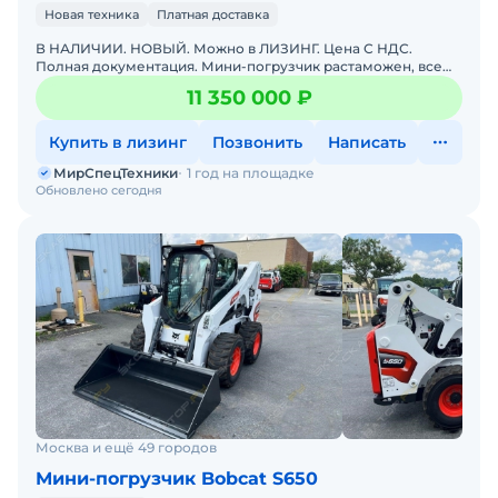
Новая техника
Платная доставка
В НАЛИЧИИ. НОВЫЙ. Можно в ЛИЗИНГ. Цена С НДС.
Полная документация. Мини-погрузчик растаможен, все
документы готовы. Доставка до базы или объекта. ООО
11 350 000 ₽
"МирСпецТе
Купить в лизинг
Позвонить
Написать
МирСпецТехники
1 год на площадке
Обновлено сегодня
Москва и ещё 49 городов
Мини-погрузчик Bobcat S650