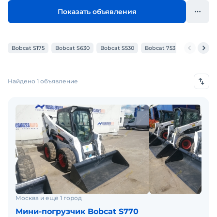
Показать объявления
Bobcat S175
Bobcat S630
Bobcat S530
Bobcat 753
Bobcat S13
Найдено 1 объявление
Москва и ещё 1 город
Мини-погрузчик Bobcat S770