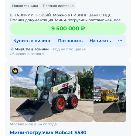
Новая техника
Платная доставка
В НАЛИЧИИ. НОВЫЙ. Можно в ЛИЗИНГ. Цена С НДС.
Полная документация. Мини-погрузчик растаможен, все
документы готовы. Доставка до базы или объекта. ООО
9 500 000 ₽
"МирСпецТе
Купить в лизинг
Позвонить
Написать
МирСпецТехники
1 год на площадке
Обновлено сегодня
Москва и ещё 34 города
Мини-погрузчик Bobcat S530