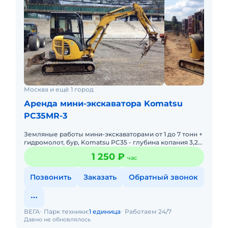
Москва и ещё 1 город
Аренда мини-экскаватора Komatsu
PC35MR-3
Земляные работы мини-экскаваторами от 1 до 7 тонн +
гидромолот, бур, Komatsu PC35 - глубина копания 3,2
м, ширина ковша 60 см, траншейный 40 см,
1 250 ₽
час
планировочный 1
Позвонить
Заказать
Обратный звонок
ВЕГА
Парк техники:
1 единица
Работаем 24/7
Давно не обновлялось