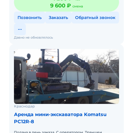
9 600 ₽
смена
Позвонить
Заказать
Обратный звонок
Давно не обновлялось
Краснодар
Аренда мини-экскаватора Komatsu
PC12R-8
Подача в день заказа. С оператором. Траншеи.