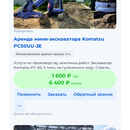
Хабаровск
Аренда мини-экскаватора Komatsu
PC50UU-2E
Минимальное время заказа: 4 ч.
Услуги по производству земляных работ. Экскаватор
Komatsu PC-50, 5 тонн, на гусеничном ходу. Стрела
робот, отвал. Ковш 0,25 куба. Доставка до места
1 600 ₽
час
производств
6 400 ₽
смена
Позвонить
Заказать
Обратный звонок
Давно не обновлялось