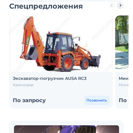
Спецпредложения
Экскаватор-погрузчик AUSA RC3
Мини-к
Краснодар
Москва
По запросу
По з
Позвонить