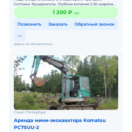
Септики. Фундаменты. Глубина копания 2.30 ширина
ковшей 30, 40, 50.
1 200 ₽
час
Позвонить
Заказать
Обратный звонок
Давно не обновлялось
Санкт-Петербург
Аренда мини-экскаватора Komatsu
PC75UU-2