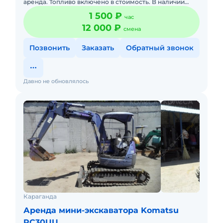
аренда. Топливо включено в стоимость. В наличии
ковш основной - 400 мм, ковш траншейный - 250 мм,
1 500 ₽
час
ковш планиров
12 000 ₽
смена
Позвонить
Заказать
Обратный звонок
Давно не обновлялось
Караганда
Аренда мини-экскаватора Komatsu
PC30UU