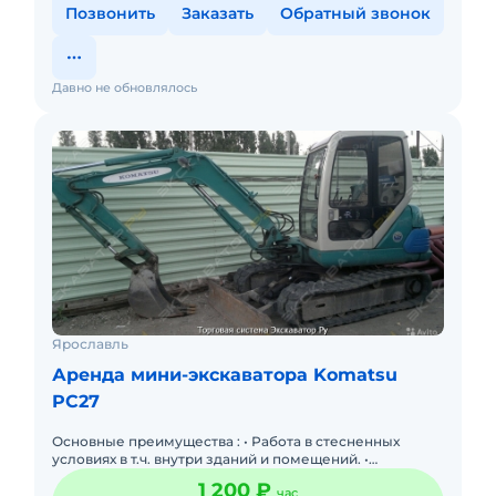
Позвонить
Заказать
Обратный звонок
Давно не обновлялось
Ярославль
Аренда мини-экскаватора Komatsu
PC27
Основные преимущества : • Работа в стесненных
условиях в т.ч. внутри зданий и помещений. •
Минимальное давление на грунт, не портит ваш
1 200 ₽
час
участок. Работает на гр