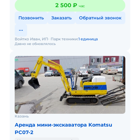
скидки. Подача в день заказа. Долгосрочная аренда.
2 500 ₽
час
Наличный и без
Позвонить
Заказать
Обратный звонок
Войтко Иван, ИП
Парк техники:
1 единица
Давно не обновлялось
Казань
Аренда мини-экскаватора Komatsu
PC07-2