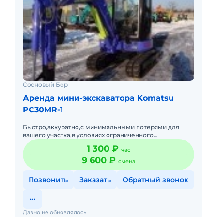
Сосновый Бор
Аренда мини-экскаватора Komatsu
PC30MR-1
Быстро,аккуратно,с минимальными потерями для
вашего участка,в условиях ограниченного
пространства: дренаж,траншеи,септик,прокладка
1 300 ₽
час
коммуникаций под Бурим под с
9 600 ₽
смена
Позвонить
Заказать
Обратный звонок
Давно не обновлялось