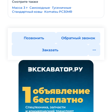
Смотрите также
Масса: 3 т
Самоходные
Гусеничные
Стандартный ковш
Komatsu PC30MR
Позвонить
Обратный звонок
Заказать