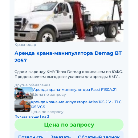
Краснодар
Аренда крана-манипулятора Demag BT
2057
Сдаем в аренду КМУ Terex Demag с экипажем по ЮФО.
Предоставляем выгодные условия для аренды КМУ
Terex Demag в Южном федеральном округе. Кроме
Другие объявления
аренды спецтехник
Аренда крана-манипулятора Fassi F130A.21
Цена по запросу
Аренда крана-манипулятора Atlas 105.2 V - TLC
105 VCS
Цена по запросу
Показать еще 1 из 3
Цена по запросу
Позвонить
Заказать
Обратный звонок