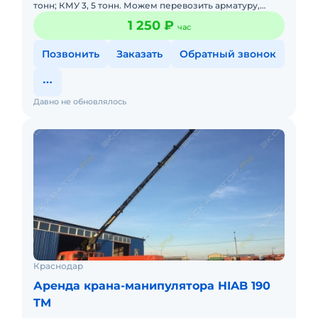
тонн; КМУ 3, 5 тонн. Можем перевозить арматуру,
негабаритный груз. Наличный, безналичный
1 250 ₽
час
расчет.Своя техника, б
Позвонить
Заказать
Обратный звонок
Давно не обновлялось
Краснодар
Аренда крана-манипулятора HIAB 190
TM