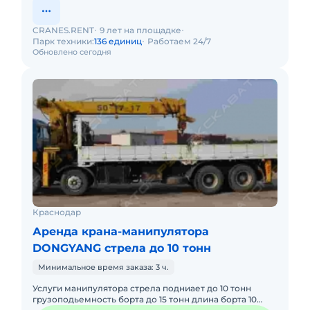
CRANES.RENT
9 лет на площадке
Парк техники:
136 единиц
Работаем 24/7
Обновлено сегодня
Краснодар
Аренда крана-манипулятора
DONGYANG стрела до 10 тонн
Минимальное время заказа: 3 ч.
Услуги манипулятора стрела подниает до 10 тонн
грузоподьемность борта до 15 тонн длина борта 10