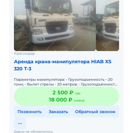
Краснодар
Аренда крана-манипулятора HIAB XS
320 T-3
Параметры манипулятора: - Грузоподъемность – 20
тонн; - Вылет стрелы - 20 метров; - Грузоподъёмность
стрелы – 12тонн; - Длина кузова – 10 метра; -Ширина ку
2 500 ₽
час
18 000 ₽
смена
Позвонить
Заказать
Обратный звонок
Давно не обновлялось