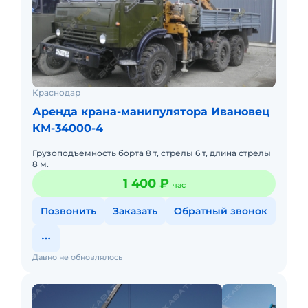
Краснодар
Аренда крана-манипулятора Ивановец
КМ-34000-4
Грузоподъемность борта 8 т, стрелы 6 т, длина стрелы
8 м.
1 400 ₽
час
Позвонить
Заказать
Обратный звонок
Давно не обновлялось