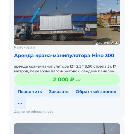
Краснодар
Аренда крана-манипулятора Hino 300
аренда крана-манипулятора 12т, 2,5 * 8,50 стрела 5т, 17
метров, перевозка вагон-бытовок, сендвич панелей,
12ти-метровой арматуры, ндс
2 000 ₽
час
Позвонить
Заказать
Обратный звонок
Давно не обновлялось