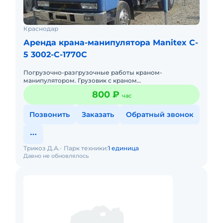
Краснодар
Аренда крана-манипулятора Manitex C-
5 3002-C-1770С
Погрузочно-разгрузочные работы краном-
манипулятором. Грузовик с краном
грузоподъемностью 4 тонн. Производим монтаж/
800 ₽
час
демонтаж заборов и т.д. Окажу автопомощь на д
Позвонить
Заказать
Обратный звонок
Трикоз Д.А.
Парк техники:
1 единица
Давно не обновлялось