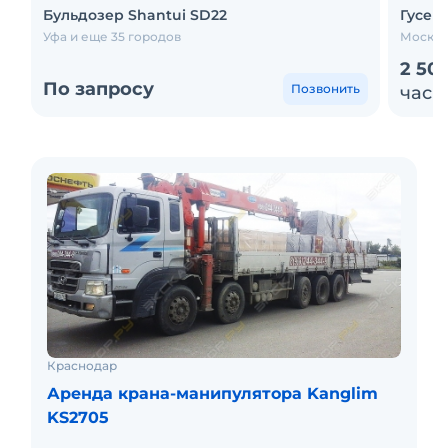
Бульдозер Shantui SD22
Гусен
Уфа и еще 35 городов
Москва
2 50
По запросу
Позвонить
час
Краснодар
Аренда крана-манипулятора Kanglim
KS2705