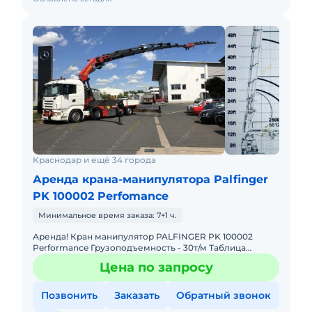
Краснодар и ещё 34 города
Аренда крана-манипулятора Palfinger
PK 100002 Perfomance
Минимальное время заказа: 7+1 ч.
Аренда! Кран манипулятор PALFINGER PK 100002
Performance Грузоподъемность - 30т/м Таблица
Грузоподъемности: 4,4м - 19.000 кг 7,4м - 11.000 кг 11,1м -
Цена по запросу
7.
Позвонить
Заказать
Обратный звонок