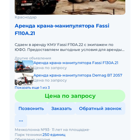
Краснодар
Аренда крана-манипулятора Fassi
F110A.21
Сдаем в аренду КМУ Fassi F110A.22 с экипажем по
ЮФО. Предоставляем выгодные условия для аренды
КМУ Fassi F110A.22 в Южном федеральном округе.
Другие объявления
Кроме аренды спецт
Аренда крана-манипулятора Fassi F130A.21
Цена по запросу
Аренда крана-манипулятора Demag BT 2057
Цена по запросу
Показать еще 1 из 3
Цена по запросу
Позвонить
Заказать
Обратный звонок
Мехколонна №93
11 лет на площадке
Парк техники:
250 единиц
Обновлено сегодня