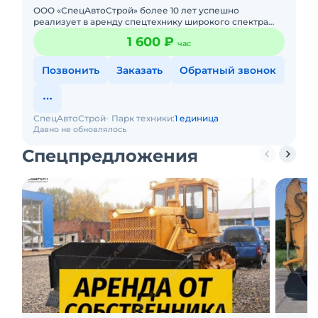
ООО «СпецАвтоСтрой» более 10 лет успешно
реализует в аренду спецтехнику широкого спектра
действия. Мы имеем большой автопарк спецтехники
1 600 ₽
час
импортного и отечествен
Позвонить
Заказать
Обратный звонок
СпецАвтоСтрой
Парк техники:
1 единица
Давно не обновлялось
Спецпредложения