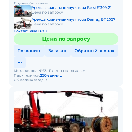
Другие объявления
спецтехники мы готовы п
Аренда крана-манипулятора Fassi F130A.21
Цена по запросу
Аренда крана-манипулятора Demag BT 2057
Цена по запросу
Показать еще 1 из 3
Цена по запросу
Позвонить
Заказать
Обратный звонок
Мехколонна №93
11 лет на площадке
Парк техники:
250 единиц
Обновлено сегодня