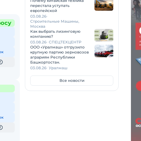
Почему китайская техника
перестала уступать
европейской
03.08.26
Строительные Машины,
росу
Москва
Как выбрать лизинговую
компанию?
03.08.26
СПЕЦТЕХЦЕНТР
ООО «Уралмаш» отгрузило
ок
крупную партию зерновозов
аграриям Республики
Башкортостан.
03.08.26
Уралмаш
Все новости
ок