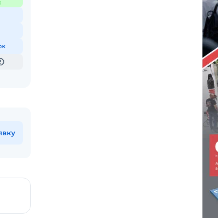
с
ок
явку