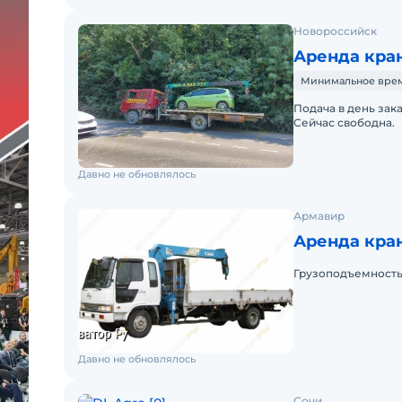
Новороссийск
Аренда кран
Минимальное время
Подача в день зак
Сейчас свободна.
Давно не обновлялось
Армавир
Аренда кра
Грузоподъемность: 3
Давно не обновлялось
Сочи