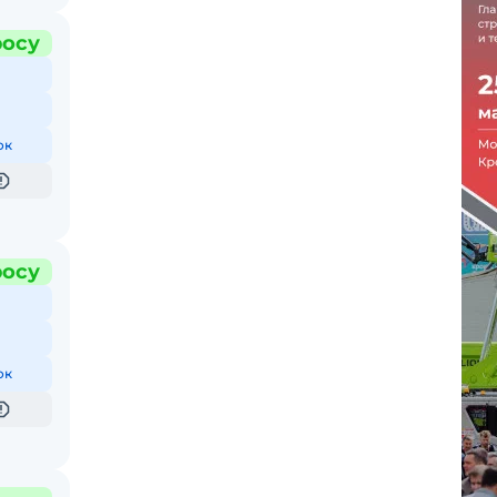
росу
ок
росу
ок