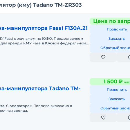
ятор (кму) Tadano TM-ZR303
Цена по зап
а-манипулятора Fassi F130A.21
Позвонить
МУ Fassi с экипажем по ЮФО. Предоставляем
Заказать
 для аренды КМУ Fassi в Южном федеральном
нды спецтехники мы готовы п
Обратный звон
1 500 ₽
час
на-манипулятора Tadano TM-
Позвонить
Заказать
аза. С оператором. Топливо включено в
Обратный звон
рочная аренда.