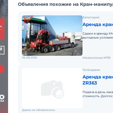
Объявления похожие на Кран-манипул
Евпатория
Аренда кран
Сдаем в аренду К
выгодные условия
округе. Кроме аре
06.08.2026
Мехколонна №93
Геленджик
Аренда кра
ZR363
Подача в день зак
стоимость. Долгос
Давно не обновлялось