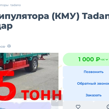
яторы
tadano
ипулятора (КМУ) Tada
дар
ров
1 000 ₽
час
Позвонить
Обратный звоно
Заказать