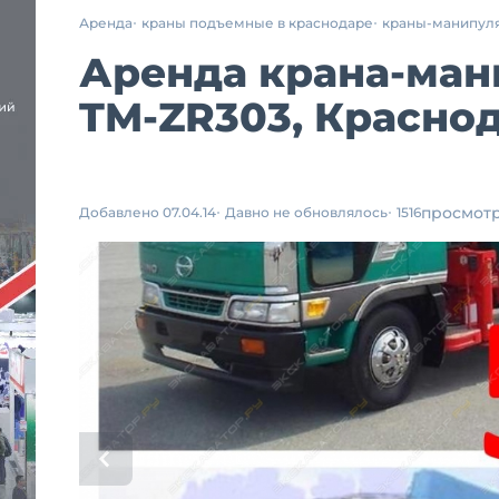
Аренда
краны подъемные в краснодаре
краны-манипул
Аренда крана-ман
TM-ZR303, Красно
просмот
Добавлено 07.04.14
Давно не обновлялось
1516