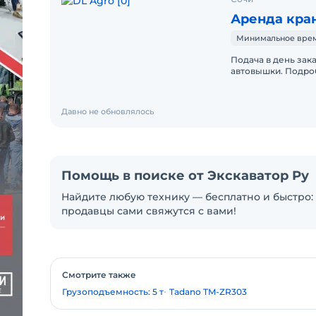
Аренда кра
Минимальное время
Подача в день заказа. Услуги: эвакуатора-манип
автовышки. Подробная информация по телефону. Длина стрелы
по горизонту 10 м 
Давно не обновлялось
Помощь в поиске от Экскаватор Ру
Найдите любую технику — бесплатно и быстро: 
продавцы сами свяжутся с вами!
Смотрите также
Грузоподъемность: 5 т
Tadano TM-ZR303