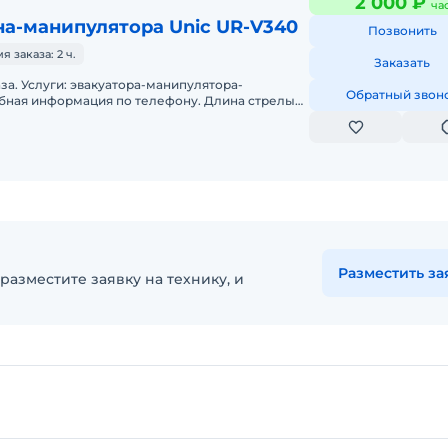
2 000 ₽
ча
на-манипулятора Unic UR-V340
Позвонить
 заказа: 2 ч.
Заказать
улятора-
Обратный звон
по вертикали 13 м Размер бор
Разместить за
разместите заявку на технику, и