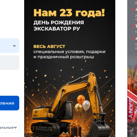
вления
уальные