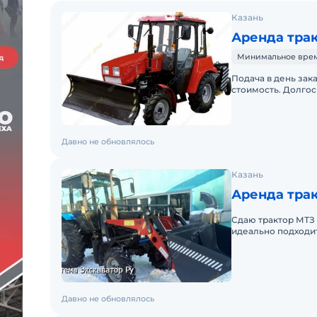
Казань
Аренда трак
Минимальное время 
Подача в день зак
стоимость. Долгос
Давно не обновлялось
Казань
Аренда трак
Сдаю трактор МТЗ 
идеально подходит
Давно не обновлялось