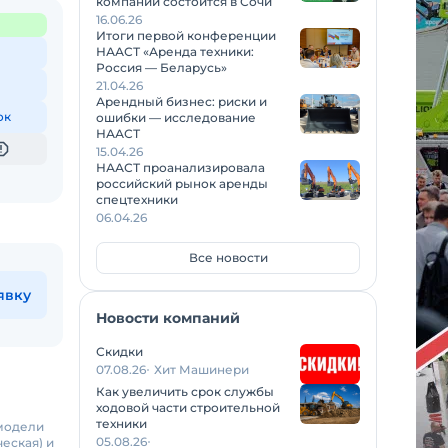
компаний состоится в Сочи
16.06.26
Итоги первой конференции
НААСТ «Аренда техники:
Россия — Беларусь»
21.04.26
Арендный бизнес: риски и
ок
ошибки — исследование
НААСТ
15.04.26
НААСТ проанализировала
российский рынок аренды
спецтехники
06.04.26
Все новости
явку
Новости компаний
Скидки
07.08.26
Хит Машинери
Как увеличить срок службы
ходовой части строительной
техники
 модели
05.08.26
ческая) и