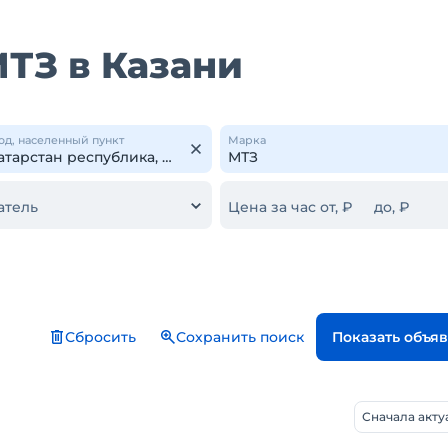
ТЗ в Казани
од, населенный пункт
Марка
атель
Цена за час от, ₽
до, ₽
Сбросить
Сохранить поиск
Показать объя
Сначала акт