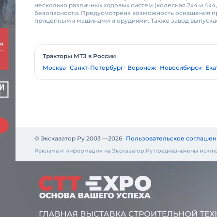
несколько различных ходовых систем (колесная 2x4 и 4x4
безопасности. Предусмотрена возможность оснащения п
прицепными машинами и орудиями. Также завод выпускает
Тракторы МТЗ в России
Москва
Санкт-Петербург
Воронеж
Новосибирск
Ека
© Экскаватор Ру 2003 —
2026
Пользовательское соглашен
Реклама и информация на Экскаватор.Ру предназначены исклю