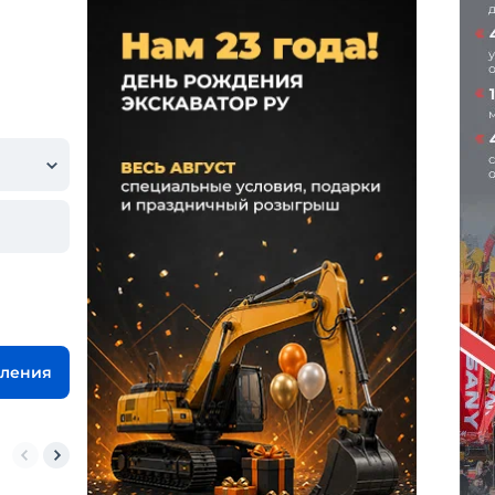
вления
 телескопические