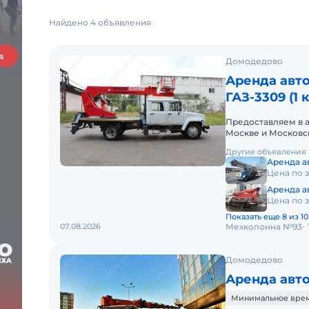
Найдено 4 объявления
Домодедово
Аренда авт
ГАЗ-3309 (1 к
Предоставляем в 
Москве и Московс
краткосрочный (п
Другие объявления
Аренда а
Цена по 
Аренда а
Цена по 
Показать еще 8 из 10
07.08.2026
Мехколонна №93
Домодедово
Аренда авт
Минимальное время 