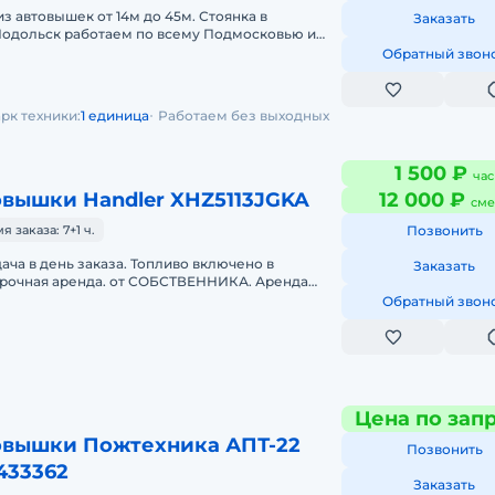
з автовышек от 14м до 45м. Стоянка в
Заказать
.Подольск работаем по всему Подмосковью и
и безналичный расчет. Подача в
Обратный звон
рк техники:
1 единица
Работаем без выходных
1 500 ₽
час
овышки Handler XHZ5113JGKA
12 000 ₽
сме
заказа: 7+1 ч.
Позвонить
ача в день заказа. Топливо включено в
Заказать
срочная аренда. от СОБСТВЕННИКА. Аренда
о 35 метров. В Москве и М/О. (г
Обратный звон
Цена по зап
овышки Пожтехника АПТ-22
Позвонить
433362
Заказать