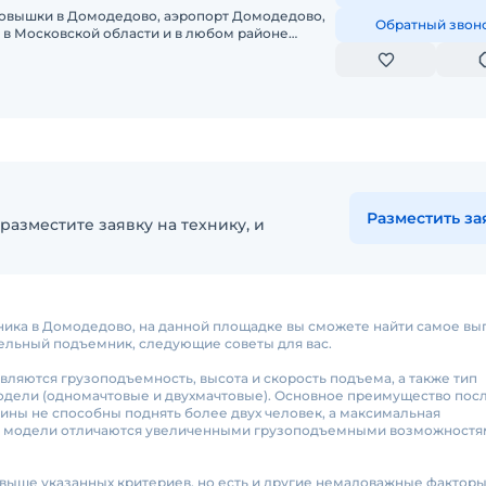
втовышки в Домодедово, аэропорт Домодедово,
Обратный звон
 в Московской области и в любом районе
енды автовышки скайлифт, ма
Разместить за
разместите заявку на технику, и
емника в Домодедово, на данной площадке вы сможете найти самое в
тельный подъемник, следующие советы для вас.
ляются грузоподъемность, высота и скорость подъема, а также тип
одели (одномачтовые и двухмачтовые). Основное преимущество пос
шины не способны поднять более двух человек, а максимальная
е модели отличаются увеличенными грузоподъемными возможностя
 выше указанных критериев, но есть и другие немаловажные факторы