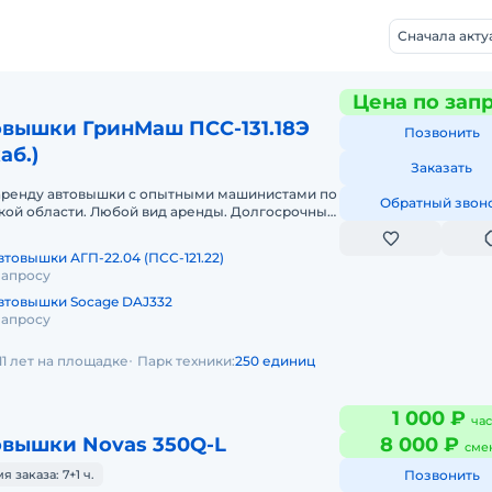
Сначала акт
Цена по зап
овышки ГринМаш ПСС-131.18Э
Позвонить
аб.)
Заказать
аренду автовышки с опытными машинистами по
Обратный звон
кой области. Любой вид аренды. Долгосрочный,
очасовой, посменный) При
втовышки АГП-22.04 (ПСС-121.22)
запросу
втовышки Socage DAJ332
запросу
11 лет на площадке
Парк техники:
250 единиц
1 000 ₽
час
овышки Novas 350Q-L
8 000 ₽
сме
заказа: 7+1 ч.
Позвонить