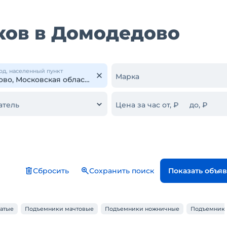
ков в Домодедово
од, населенный пункт
Марка
атель
Цена за час от, ₽
до, ₽
Сбросить
Сохранить поиск
Показать объя
атые
Подъемники мачтовые
Подъемники ножничные
Подъемники