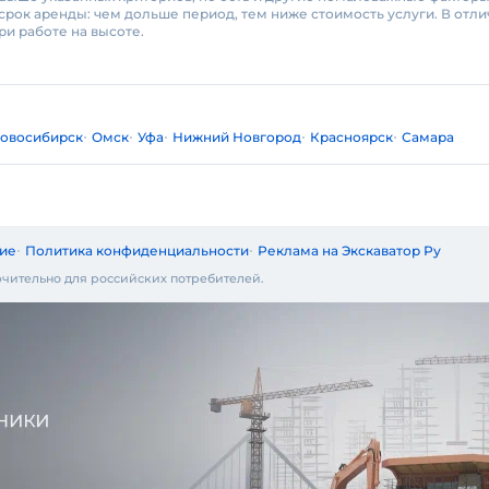
срок аренды: чем дольше период, тем ниже стоимость услуги. В отли
и работе на высоте.
овосибирск
Омск
Уфа
Нижний Новгород
Красноярск
Самара
ие
Политика конфиденциальности
Реклама на Экскаватор Ру
чительно для российских потребителей.