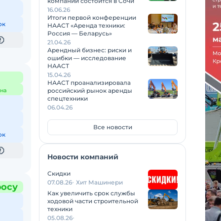
компаний состоится в Сочи
16.06.26
Итоги первой конференции
ок
НААСТ «Аренда техники:
Россия — Беларусь»
21.04.26
Арендный бизнес: риски и
ошибки — исследование
НААСТ
15.04.26
НААСТ проанализировала
на
российский рынок аренды
спецтехники
06.04.26
Все новости
ок
Новости компаний
Скидки
07.08.26
Хит Машинери
росу
Как увеличить срок службы
ходовой части строительной
техники
05.08.26