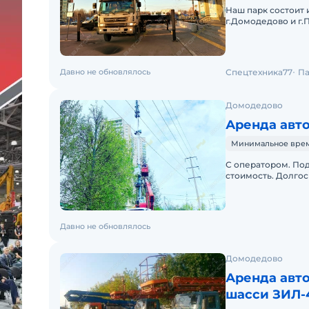
Наш парк состоит и
г.Домодедово и г
Москве. Наличный 
Давно не обновлялось
Спецтехника77
Па
Домодедово
Аренда авт
Минимальное время 
С оператором. Под
стоимость. Долго
Автовышек от 18м д
Давно не обновлялось
Домодедово
Аренда авт
шасси ЗИЛ-