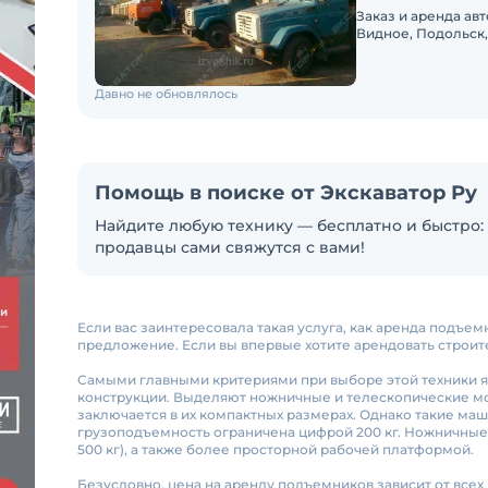
Заказ и аренда а
Видное, Подольск,
Москвы. Услуги ар
Давно не обновлялось
Помощь в поиске от Экскаватор Ру
Найдите любую технику — бесплатно и быстро: 
продавцы сами свяжутся с вами!
Если вас заинтересовала такая услуга, как аренда подъ
предложение. Если вы впервые хотите арендовать строи
Самыми главными критериями при выборе этой техники яв
конструкции. Выделяют ножничные и телескопические м
заключается в их компактных размерах. Однако такие ма
грузоподъемность ограничена цифрой 200 кг. Ножничны
500 кг), а также более просторной рабочей платформой.
Безусловно, цена на аренду подъемников зависит от всех