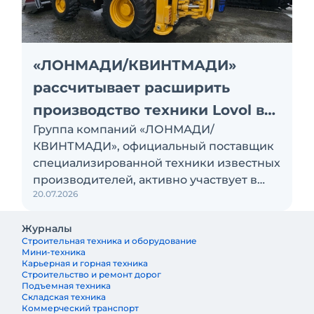
«ЛОНМАДИ/КВИНТМАДИ»
рассчитывает расширить
производство техники Lovol в
Группа компаний «ЛОНМАДИ/
России
КВИНТМАДИ», официальный поставщик
специализированной техники известных
производителей, активно участвует в
20.07.2026
локализации производства
экскаваторов-погрузчиков на заводе в
Журналы
Тосно. В перспективе здесь планируют
Строительная техника и оборудование
наладить выпуск экскаваторов и
Мини-техника
фронтальных погрузчиков Lovol
Карьерная и горная техника
Строительство и ремонт дорог
Подъемная техника
Складская техника
Коммерческий транспорт