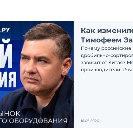
Как изменил
Тимофеем З
Почему российские 
дробильно-сортиров
зависит от Китая? М
производители объе
обсуждаем в новом в
Экскаватор Ру»
16.06.2026