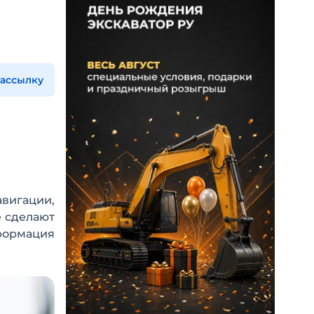
рассылку
вигации,
е сделают
формация