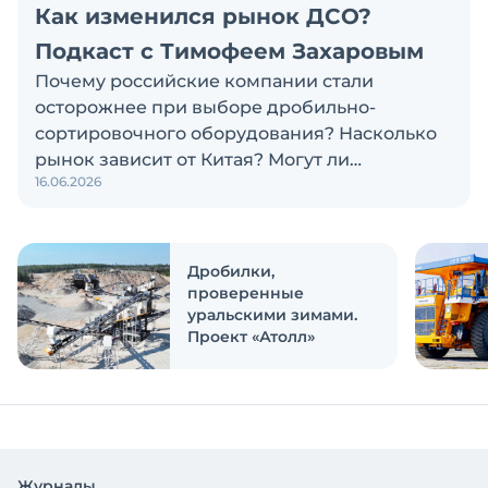
Как изменился рынок ДСО?
Подкаст с Тимофеем Захаровым
Почему российские компании стали
осторожнее при выборе дробильно-
сортировочного оборудования? Насколько
рынок зависит от Китая? Могут ли
16.06.2026
российские и китайские производители
объединиться? Эти и другие вопросы
обсуждаем в новом выпуске подкаста
«Честно и открыто с Экскаватор Ру»
Дробилки,
проверенные
уральскими зимами.
Проект «Атолл»
Журналы