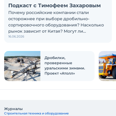
Подкаст с Тимофеем Захаровым
Почему российские компании стали
осторожнее при выборе дробильно-
сортировочного оборудования? Насколько
рынок зависит от Китая? Могут ли
16.06.2026
российские и китайские производители
объединиться? Эти и другие вопросы
обсуждаем в новом выпуске подкаста
«Честно и открыто с Экскаватор Ру»
Дробилки,
проверенные
уральскими зимами.
Проект «Атолл»
Журналы
Строительная техника и оборудование