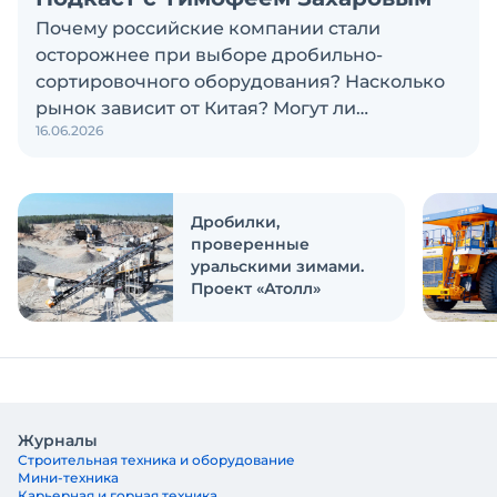
Почему российские компании стали
осторожнее при выборе дробильно-
сортировочного оборудования? Насколько
рынок зависит от Китая? Могут ли
16.06.2026
российские и китайские производители
объединиться? Эти и другие вопросы
обсуждаем в новом выпуске подкаста
«Честно и открыто с Экскаватор Ру»
Дробилки,
проверенные
уральскими зимами.
Проект «Атолл»
Журналы
Строительная техника и оборудование
Мини-техника
Карьерная и горная техника