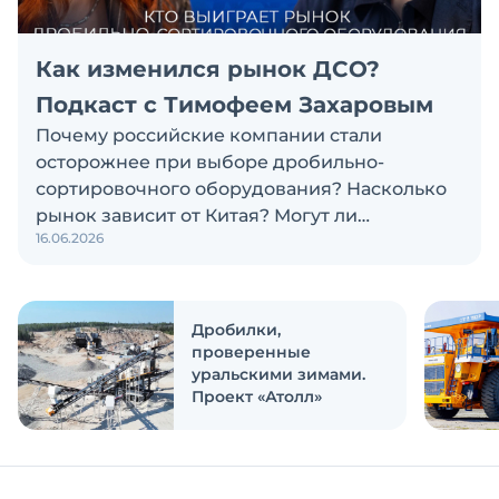
Как изменился рынок ДСО?
Подкаст с Тимофеем Захаровым
Почему российские компании стали
осторожнее при выборе дробильно-
сортировочного оборудования? Насколько
рынок зависит от Китая? Могут ли
16.06.2026
российские и китайские производители
объединиться? Эти и другие вопросы
обсуждаем в новом выпуске подкаста
«Честно и открыто с Экскаватор Ру»
Дробилки,
проверенные
уральскими зимами.
Проект «Атолл»