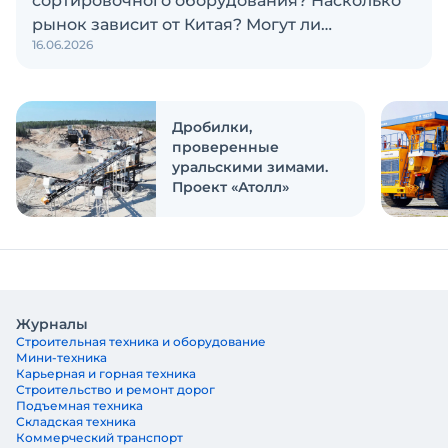
сортировочного оборудования? Насколько
рынок зависит от Китая? Могут ли
16.06.2026
российские и китайские производители
объединиться? Эти и другие вопросы
обсуждаем в новом выпуске подкаста
«Честно и открыто с Экскаватор Ру»
Дробилки,
проверенные
уральскими зимами.
Проект «Атолл»
Журналы
Строительная техника и оборудование
Мини-техника
Карьерная и горная техника
Строительство и ремонт дорог
Подъемная техника
Складская техника
Коммерческий транспорт