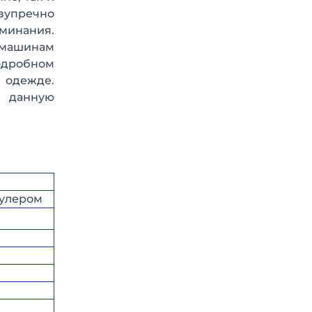
езупречно
оминания.
м машинам
одробном
 одежде.
, данную
кулером