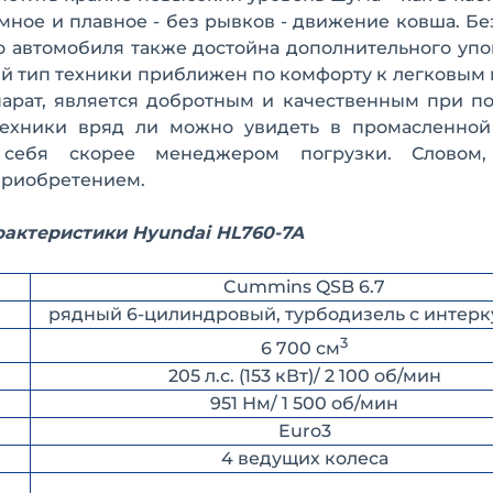
мное и плавное - без рывков - движение ковша. Б
о автомобиля также достойна дополнительного уп
нный тип техники приближен по комфорту к легковы
парат, является добротным и качественным при п
техники вряд ли можно увидеть в промасленной
 себя скорее менеджером погрузки. Словом
приобретением.
рактеристики Hyundai HL760-7A
Cummins QSB 6.7
рядный 6-цилиндровый, турбодизель с интер
3
6 700 см
205 л.с. (153 кВт)/ 2 100 об/мин
951 Нм/ 1 500 об/мин
Euro3
4 ведущих колеса