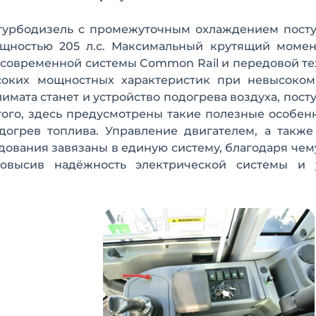
 турбодизель с промежуточным охлаждением пост
щностью 205 л.с. Максимальный крутящий момен
ие современной системы Common Rail и передовой т
соких мощностных характеристик при невысоком
имата станет и устройство подогрева воздуха, пос
этого, здесь предусмотрены такие полезные особен
догрев топлива. Управление двигателем, а также
дования завязаны в единую систему, благодаря чем
повысив надёжность электрической системы и 