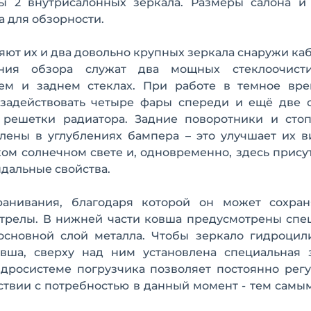
ы 2 внутрисалонных зеркала. Размеры салона и
а для обзорности.
ют их и два довольно крупных зеркала снаружи ка
ния обзора служат два мощных стеклоочист
ем и заднем стеклах. При работе в темное вре
задействовать четыре фары спереди и ещё две с
 решетки радиатора. Задние поворотники и стоп
влены в углублениях бампера – это улучшает их 
ом солнечном свете и, одновременно, здесь прису
дальные свойства.
нивания, благодаря которой он может сохран
трелы. В нижней части ковша предусмотрены спе
основной слой металла. Чтобы зеркало гидроцил
ша, сверху над ним установлена специальная 
гидросистеме погрузчика позволяет постоянно рег
ствии с потребностью в данный момент - тем самы