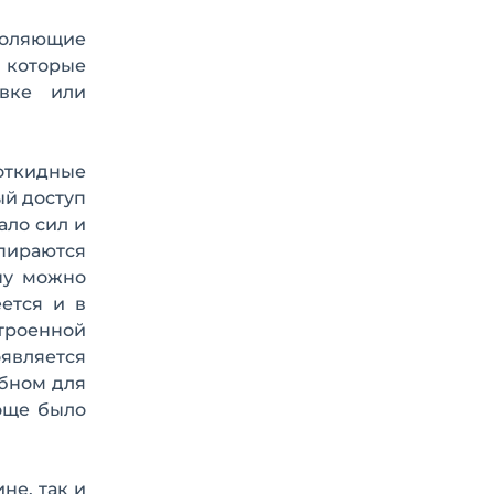
воляющие
 которые
овке или
откидные
ый доступ
ало сил и
апираются
ну можно
ется и в
троенной
оявляется
обном для
роще было
не, так и