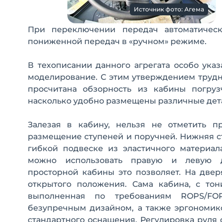
Источник фото: Агема
При переключении передач автоматиче
пониженной передач в «ручном» режиме.
В техописании данного агрегата особо ука
моделирование. С этим утверждением трудно
просчитана обзорность из кабины погруз
насколько удобно размещены различные дета
Залезая в кабину, нельзя не отметить п
размещение ступеней и поручней. Нижняя с
гибкой подвеске из эластичного материал
можно использовать правую и левую д
просторной кабины это позволяет. На две
открытого положения. Сама кабина, с тон
выполненная по требованиям ROPS/FOP
безупречным дизайном, а также эргономик
стандартного оснащения. Регулировка руля 