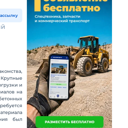
рассылку
ый
комства,
 Крупные
огрузки и
иалов на
бетонных
требуется
материала
ния был