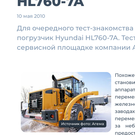
HL760-7A
10 мая 2010
Для очередного тест-знакомств
погрузчик Hyundai HL760-7A. Те
сервисной площадке компании 
Похоже
станов
аппара
переме
железн
заводах
переме
Источник фото: Агема
за не
предос