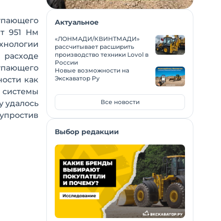
упающего
Актуальное
т 951 Нм
«ЛОНМАДИ/КВИНТМАДИ»
ехнологии
рассчитывает расширить
производство техники Lovol в
 расходе
России
тупающего
Новые возможности на
Экскаватор Ру
ности как
 системы
Все новости
у удалось
упростив
Выбор редакции