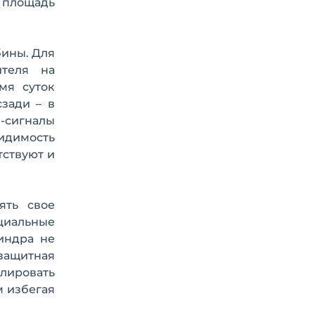
 площадь
бины. Для
ителя на
мя суток
зади – в
-сигналы
видимость
тствуют и
ять свое
циальные
индра не
защитная
улировать
м избегая