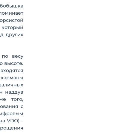
и бобышка
апоминает
ворсистой
 который
д других
 по весу
о высоте.
находятся
 карманы
азличных
н наддув
е того,
ования с
 цифровым
ка VDO) –
рощения