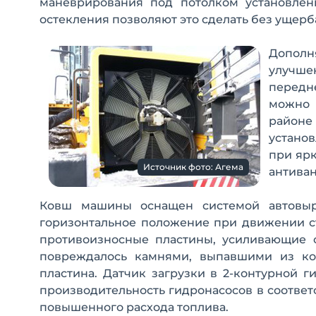
маневрирования под потолком установлен
остекления позволяют это сделать без ущерб
Дополня
улучше
передн
можно 
районе
устано
при ярк
Источник фото: Агема
антиван
Ковш машины оснащен системой автовыра
горизонтальное положение при движении с
противоизносные пластины, усиливающие 
повреждалось камнями, выпавшими из ков
пластина. Датчик загрузки в 2-контурной 
производительность гидронасосов в соответ
повышенного расхода топлива.