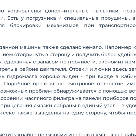
но установлены дополнительные пыльники, поз
и. Есть у погрузчика и специальные проушины, в
ля блокировки механизмов при транспортир
данной машины также сделано немало. Например, 
ием отодвинуть в сторону и получить более удобн
, сделанная с запасом по прочности, экономит нем
треть в районе двигателя. Отсеки и лючки здесь з
нь гидромасла хорошо виден - при входе в каби
. Подобное прозрачное смотровое отверстие име
 возможных проблем обнаруживается с помощью вс
асорении масляного фильтра на панели приборов п
прицевания смазки собраны в единый узел – в уд
отсеке также выведены на одну сторону, чтобы п
етить крайне невысокий уровень шума – как в каби