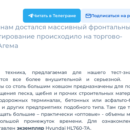
Читать в Телеграме
Подписаться на 
а нам достался массивный фронтальн
стирование происходило на торгово-
Агема
 техника, предлагаемая для нашего тест-зна
ится все более внушительной и серьезной.
ты со столь большим ковшом предназначены для п
щения песка, щебня и прочих строительных матер
одорожных терминалах, бетонных или асфальто-
 и других предприятиях подобного типа. Там где 
щать большие – практически «оптовые» - объемы 
большой промежуток времени. Для ознакомле
тавлен
экземпляр
Hyundai HL760-7A.