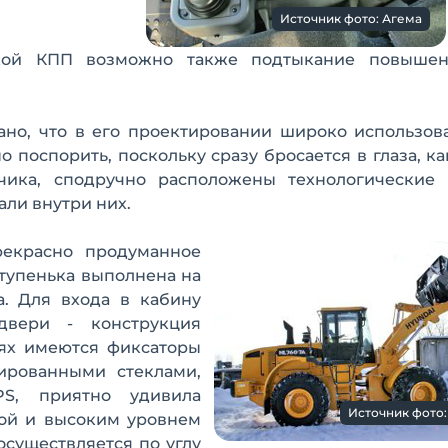
Источник фото: Агема
ской КПП возможно также подтыкание повыше
зано, что в его проектировании широко использов
 поспорить, поскольку сразу бросается в глаза, к
чика, сподручно расположены технологические
ли внутри них.
рекрасно продуманное
тупенька выполнена на
а. Для входа в кабину
вери - конструкция
рях имеются фиксаторы
ированными стеклами,
S, приятно удивила
Источник фото:
ой и высоким уровнем
осуществляется по углу