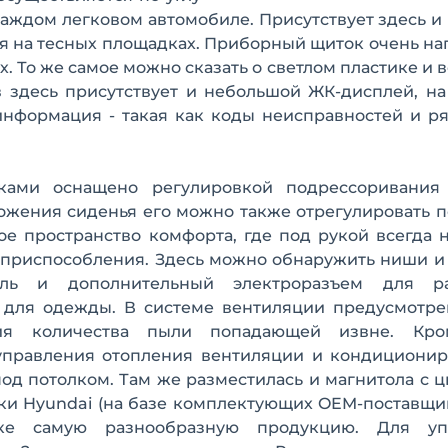
 каждом легковом автомобиле. Присутствует здесь 
ия на тесных площадках. Приборный щиток очень н
 То же самое можно сказать о светлом пластике и 
 здесь присутствует и небольшой ЖК-дисплей, на
нформация - такая как коды неисправностей и ря
ками оснащено регулировкой подрессоривания
ожения сиденья его можно также отрегулировать п
е пространство комфорта, где под рукой всегда 
 приспособления. Здесь можно обнаружить ниши и
ель и дополнительный электроразъем для р
 для одежды. В системе вентиляции предусмотре
я количества пыли попадающей извне. Кром
правления отопления вентиляции и кондиционир
од потолком. Там же разместилась и магнитола с
рки Hyundai (на базе комплектующих OEM-поставщи
ке самую разнообразную продукцию. Для уп