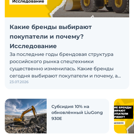
Какие бренды выбирают
покупатели и почему?
Исследование
За последние годы брендовая структура
российского рынка спецтехники
существенно изменилась. Какие бренды
сегодня выбирают покупатели и почему, а
23.07.2026
также кого считают лидерами рынка?
Экскаватор Ру провёл исследование, чтобы
ответить на эти вопросы
Субсидия 10% на
обновлённый LiuGong
930E