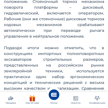
положение. Стояночный тормоз механизма
поворота платформы – дисковый,
гидравлический, включается оператором.
Рабочие (они же стояночные) дисковые тормоза
ходовых механизмов срабатывают
автоматически при переводе рычага
управления в нейтральное положение.
Подводя итоги можно отметить, что в
конструкциях импортных полноповоротных
экскаваторов строительных размеров,
представленных на российском рынке
землеройной техники, используется
практически один набор эргономических
концепций и технических решений с весьма
высоким качеством их реализации. Сравнение
полноповоротных экскаваторов по трем
достаточно важным техническим показателям
Продажа
Нам 23 года!
Меню
Новости
Конференции
(удельные, то есть отнесенные к единице массы