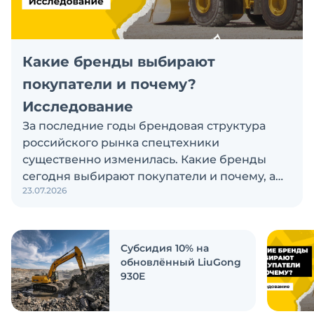
Какие бренды выбирают
покупатели и почему?
Исследование
За последние годы брендовая структура
российского рынка спецтехники
существенно изменилась. Какие бренды
сегодня выбирают покупатели и почему, а
23.07.2026
также кого считают лидерами рынка?
Экскаватор Ру провёл исследование, чтобы
ответить на эти вопросы
Субсидия 10% на
обновлённый LiuGong
930E