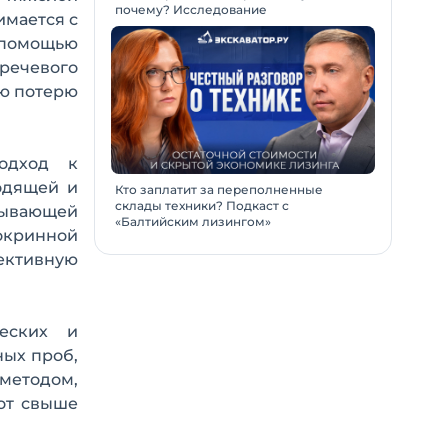
почему? Исследование
имается с
с помощью
 речевого
ую потерю
одход к
одящей и
Кто заплатит за переполненные
склады техники? Подкаст с
тывающей
«Балтийским лизингом»
докринной
ективную
ческих и
ных проб,
методом,
тот свыше