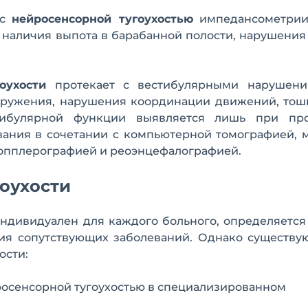
 с
нейросенсорной тугоухостью
импедансометрии
, наличия выпота в барабанной полости, нарушени
гоухости
протекает с вестибулярными нарушен
кружения, нарушения координации движений, тош
тибулярной функции выявляется лишь при пр
ания в сочетании с компьютерной томографией, м
допплерографией и реоэнцефалографией.
оухости
ндивидуален для каждого больного, определяется
чия сопутствующих заболеваний. Однако существу
ости:
росенсорной тугоухостью в специализированном