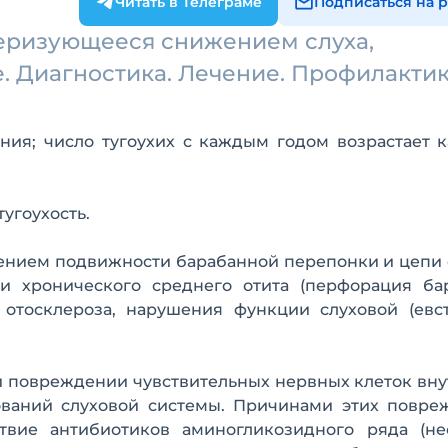
Читать в Телеграме
Подписаться на 
ктеризующееся снижением слуха,
 Диагностика. Лечение. Профилактик
ния; число тугоухих с каждым годом возрастает 
угоухость.
нением подвижности барабанной перепонки и цепи
 и хронического среднего отита (перфорация ба
 отосклероза, нарушения функции слуховой (евст
и повреждении чувствительных нервных клеток вн
зований слуховой системы. Причинами этих повре
вие антибиотиков аминогликозидного ряда (не