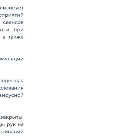
лизирует
приятий
 сеансов
ц и, при
, а также
имуляции
оведенная
болевания
 вирусной
а закрыты.
цы рук на
лачиваний