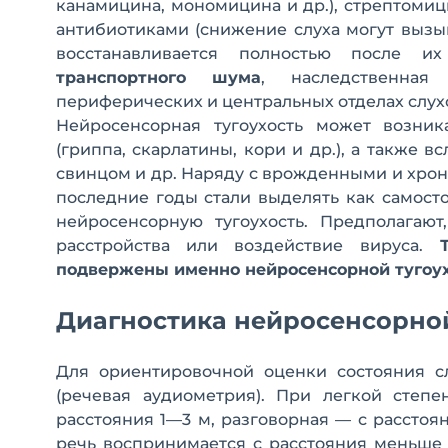
канамицина, мономицина и др.), стрептомиц
антибиотиками (снижение слуха могут вызыв
восстанавливается полностью после и
транспортного шума
, наследственная
периферических и центральных отделах слухов
Нейросенсорная тугоухость может возни
(гриппа, скарлатины, кори и др.), а также 
свинцом и др. Наряду с врожденными и хро
последние годы стали выделять как самост
нейросенсорную тугоухость. Предполагаю
расстройства или воздействие вируса.
Та
подвержены именно нейросенсорной тугоух
Диагностика нейросенсорной
Для ориентировочной оценки состояния с
(речевая аудиометрия). При легкой степ
расстояния 1—3 м, разговорная — с расстоя
речь воспринимается с расстояния меньше 