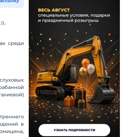
рассылку
а.
как среди
 слуховых
рабанной
ахиевой)
утреннего
ждений в
омицина,