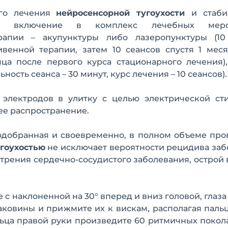
ого лечения
нейросенсорной тугоухости
и стаби
ку включение в комплекс лечебных меро
рапии – акупунктуры либо лазеропунктуры (10
венной терапии, затем 10 сеансов спустя 1 меся
яца после первого курса стационарного лечения)
сть сеанса – 30 минут, курс лечения – 10 сеансов).
 электродов в улитку с целью электрической ст
ее распространение.
подобранная и своевременно, в полном объеме пр
гоухостью
не исключает вероятности рецидива за
стрения сердечно-сосудистого заболевания, острой
ле с наклоненной на 30° вперед и вниз головой, глаз
ковины и прижмите их к вискам, располагая паль
льца правой руки произведите 60 ритмичных поко