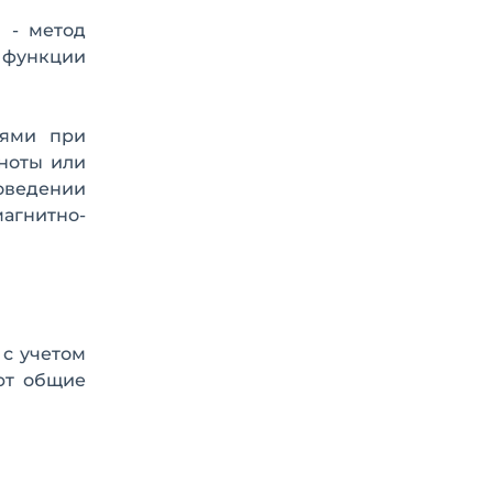
 - метод
я функции
иями при
ноты или
оведении
агнитно-
 с учетом
ют общие