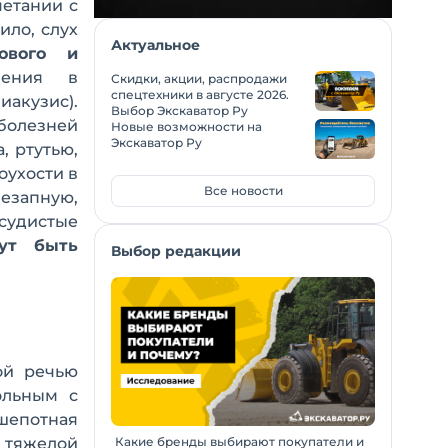
четании с
ило, слух
Актуальное
ового и
нения в
Скидки, акции, распродажи
спецтехники в августе 2026.
иакузис).
Выбор Экскаватор Ру
болезней
Новые возможности на
Экскаватор Ру
, ртутью,
ухости в
Все новости
незапную,
судистые
ут быть
Выбор редакции
ой речью
ольным с
епотная
Какие бренды выбирают покупатели и
и тяжелой