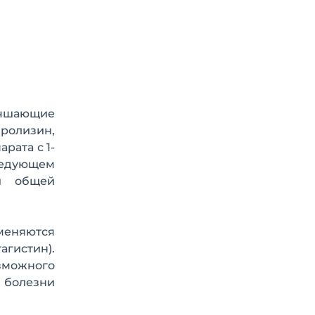
учшающие
ролизин,
рата с 1-
ледующем
и общей
меняются
гистин).
можного
й болезни