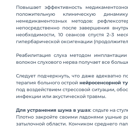
Повышает эффективность медикаментозн
положительную клиническую динами
немедикаментозных методов: рефлексоте
непосредственно после завершения внутри
необходимости, 10 сеансов спустя 2–3 мес
гипербарической оксигенации (продолжительно
Реабилитация слуха методом имплантации
волокон слухового нерва получает все больш
Следует подчеркнуть, что даже адекватно 
терапия больного острой
нейросенсорной ту
под воздействием стрессовой ситуации, обо
инфекции или акустической травмы.
Для устранения шума в ушах
: сядьте на сту
Плотно закройте своими ладонями ушные ра
затылочной области. Кончиком среднего па