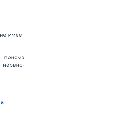
ие имеет
, приема
ы нервно-
ки