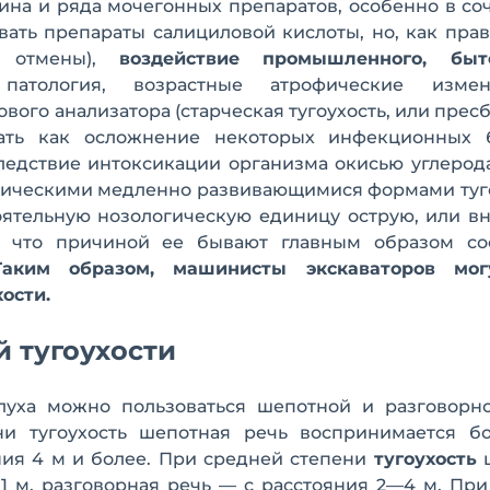
ина и ряда мочегонных препаратов, особенно в со
ать препараты салициловой кислоты, но, как прав
х отмены),
воздействие промышленного, быт
 патология, возрастные атрофические изме
ого анализатора (старческая тугоухость, или пресб
кать как осложнение некоторых инфекционных 
вследствие интоксикации организма окисью углерода
ническими медленно развивающимися формами туго
оятельную нозологическую единицу острую, или в
т, что причиной ее бывают главным образом со
ким образом, машинисты экскаваторов мог
ости.
 тугоухости
луха можно пользоваться шепотной и разговорн
ени тугоухость шепотная речь воспринимается б
ния 4 м и более. При средней степени
тугоухость
ш
1 м, разговорная речь — с расстояния 2—4 м. Пр