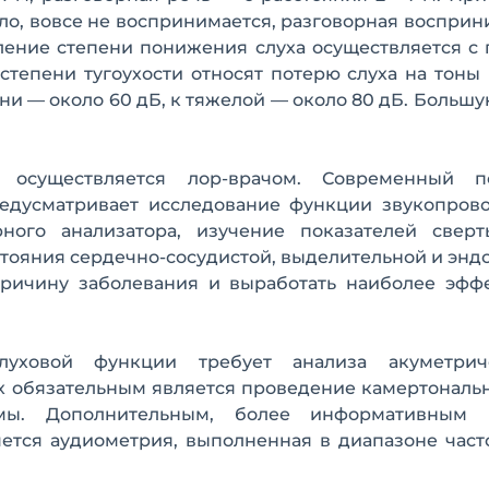
ило, вовсе не воспринимается, разговорная восприн
еление степени понижения слуха осуществляется 
степени тугоухости относят потерю слуха на тоны
ени — около 60 дБ, к тяжелой — около 80 дБ. Больш
осуществляется лор-врачом. Современный п
редусматривает исследование функции звукопров
ного анализатора, изучение показателей свер
стояния сердечно-сосудистой, выделительной и эн
 причину заболевания и выработать наиболее эфф
луховой функции требует анализа акуметри
ых обязательным является проведение камертональ
ммы. Дополнительным, более информативным 
яется аудиометрия, выполненная в диапазоне час