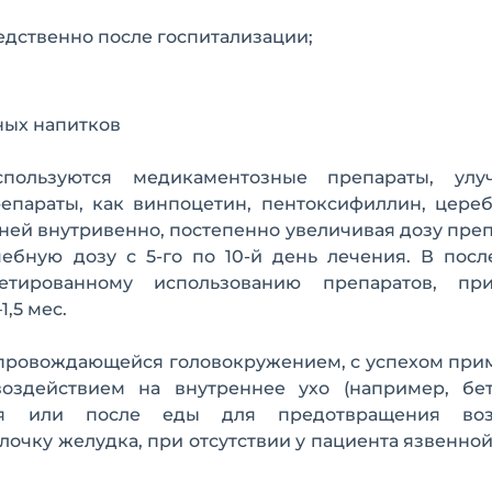
дственно после госпитализации;
ных напитков
спользуются медикаментозные препараты, ул
епараты, как винпоцетин, пентоксифиллин, цереб
ей внутривенно, постепенно увеличивая дозу препа
чебную дозу с 5-го по 10-й день лечения. В пос
тированному использованию препаратов, пр
,5 мес.
опровождающейся головокружением, с успехом при
здействием на внутреннее ухо (например, бета
мя или после еды для предотвращения воз
лочку желудка, при отсутствии у пациента язвенно