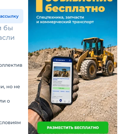
рассылку
и бы
асли
коллектив
и, но не
ли о
условиям