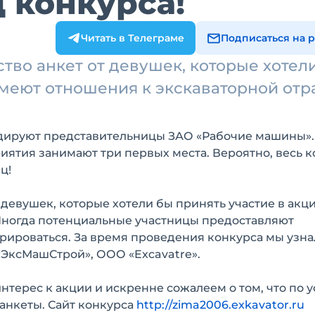
ц конкурса!
Читать в Телеграме
Подписаться на 
тво анкет от девушек, которые хотел
 имеют отношения к экскаваторной отр
идируют представительницы ЗАО «Рабочие машины».
иятия занимают три первых места. Вероятно, весь 
ц!
девушек, которые хотели бы принять участие в акци
Иногда потенциальные участницы предоставляют
ироваться. За время проведения конкурса мы узна
 «ЭксМашСтрой», ООО «Excavatre».
терес к акции и искренне сожалеем о том, что по 
анкеты. Сайт конкурса
http://zima2006.exkavator.ru