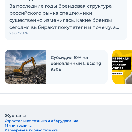
За последние годы брендовая структура
российского рынка спецтехники
существенно изменилась. Какие бренды
сегодня выбирают покупатели и почему, а
23.07.2026
также кого считают лидерами рынка?
Экскаватор Ру провёл исследование, чтобы
ответить на эти вопросы
Субсидия 10% на
обновлённый LiuGong
930E
Журналы
Строительная техника и оборудование
Мини-техника
Карьерная и горная техника