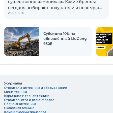
существенно изменилась. Какие бренды
сегодня выбирают покупатели и почему, а
23.07.2026
также кого считают лидерами рынка?
Экскаватор Ру провёл исследование, чтобы
ответить на эти вопросы
Субсидия 10% на
обновлённый LiuGong
930E
Журналы
Строительная техника и оборудование
Мини-техника
Карьерная и горная техника
Строительство и ремонт дорог
Подъемная техника
Складская техника
Коммерческий транспорт