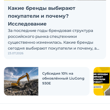
Какие бренды выбирают
покупатели и почему?
Исследование
За последние годы брендовая структура
российского рынка спецтехники
существенно изменилась. Какие бренды
сегодня выбирают покупатели и почему, а
23.07.2026
также кого считают лидерами рынка?
Экскаватор Ру провёл исследование, чтобы
ответить на эти вопросы
Субсидия 10% на
обновлённый LiuGong
930E