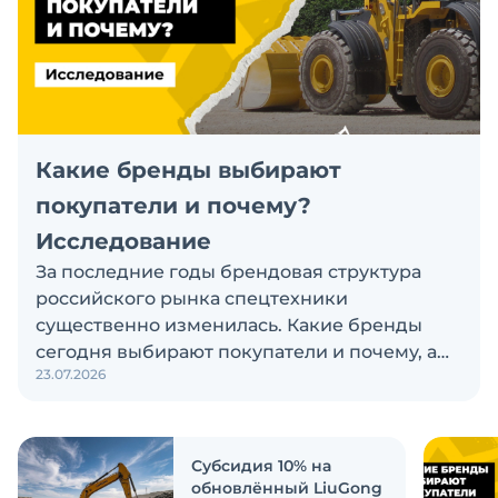
Какие бренды выбирают
покупатели и почему?
Исследование
За последние годы брендовая структура
российского рынка спецтехники
существенно изменилась. Какие бренды
сегодня выбирают покупатели и почему, а
23.07.2026
также кого считают лидерами рынка?
Экскаватор Ру провёл исследование, чтобы
ответить на эти вопросы
Субсидия 10% на
обновлённый LiuGong