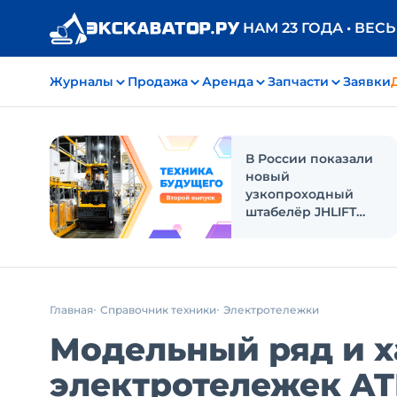
НАМ 23 ГОДА • ВЕС
Журналы
Продажа
Аренда
Запчасти
Заявки
В России показали
новый
узкопроходный
штабелёр JHLIFT
Zenith
Главная
Справочник техники
Электротележки
Модельный ряд и 
электротележек AT