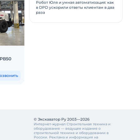
Робот Юля и умная автоматизация: как
в DPD ускорили ответы клиентам в два
раза
Бульдозер Beezone D62-5
Доро
 РВ50
маши
Москва
Калин
85 000 000
₽
64 
озвонить
Позвонить
© Экскаватор Ру 2003—2026
Интернет-журнал Строительная техника и
оборудование — ведущее издание о
строительной технике и оборудовании в
России. Реклама и информация на