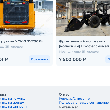
грузчик XCMG SV790RU
Фронтальный погрузчик
(колесный) Профессионал
еще 35 городов
Москва и еще 35 городов
01
₽
7 500 000
₽
Позвонить
П
лям
О нас
явку на покупку
Реклама/О проекте
аявку на аренду
Пользовательское соглашение
явку на запчасти
Читать нас