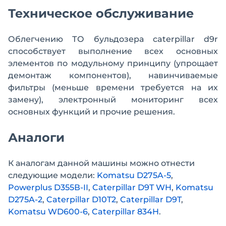
Техническое обслуживание
Облегчению ТО бульдозера caterpillar d9r
способствует выполнение всех основных
элементов по модульному принципу (упрощает
демонтаж компонентов), навинчиваемые
фильтры (меньше времени требуется на их
замену), электронный мониторинг всех
основных функций и прочие решения.
Аналоги
К аналогам данной машины можно отнести
следующие модели:
Komatsu D275A-5
,
Powerplus D355В-II
,
Caterpillar D9T WH
,
Komatsu
D275A-2
,
Caterpillar D10T2
,
Caterpillar D9T
,
Komatsu WD600-6
,
Caterpillar 834H
.