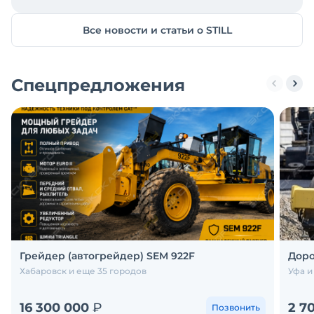
Все новости и статьи о STILL
Спецпредложения
Грейдер (автогрейдер) SEM 922F
Доро
Хабаровск и еще 35 городов
Уфа и
16 300 000
₽
2 7
Позвонить