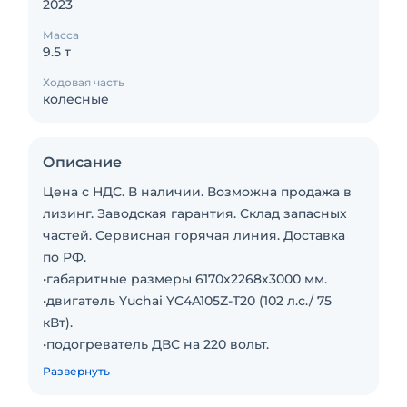
2023
Масса
9.5 т
Ходовая часть
колесные
Описание
Цена с НДС. В наличии. Возможна продажа в
лизинг. Заводская гарантия. Склад запасных
частей. Сервисная горячая линия. Доставка
по РФ.
•габаритные размеры 6170х2268х3000 мм.
•двигатель Yuchai YC4A105Z-T20 (102 л.с./ 75
кВт).
•подогреватель ДВС на 220 вольт.
•колесная формула 4х4.
Развернуть
•минимальный дорожный просвет 300 мм.