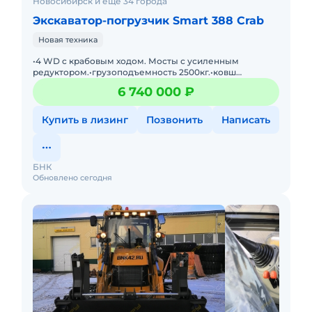
Новосибирск и ещё 34 города
Экскаватор-погрузчик Smart 388 Crab
Новая техника
•4 WD c крабовым ходом. Мосты с усиленным
редуктором.•грузоподъемность 2500кг.•ковш
челюстной с объем 1,2 м3, на краю ковша установлены
6 740 000 ₽
сменные п
Купить в лизинг
Позвонить
Написать
БНК
Обновлено сегодня