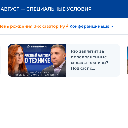
Ь АВГУСТ —
СПЕЦИАЛЬНЫЕ УСЛОВИЯ
День рождения Экскаватор Ру
Конференции
Еще
Кто заплатит за
переполненные
склады техники?
Подкаст с
«Балтийским
лизингом»