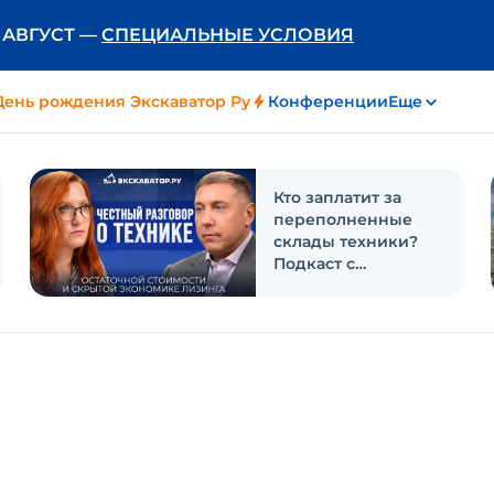
Ь АВГУСТ —
СПЕЦИАЛЬНЫЕ УСЛОВИЯ
День рождения Экскаватор Ру
Конференции
Еще
Кто заплатит за
переполненные
склады техники?
Подкаст с
«Балтийским
лизингом»