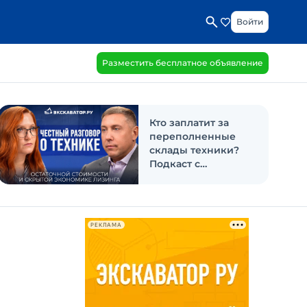
Войти
Разместить бесплатное объявление
Кто заплатит за
переполненные
склады техники?
Подкаст с
«Балтийским
лизингом»
РЕКЛАМА