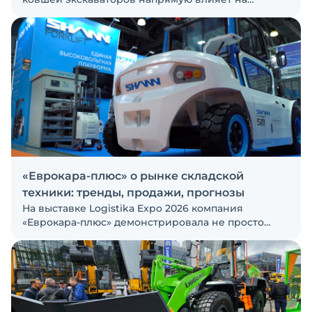
простои и экономику эксплуатации техники в
целом. При этом большинство решений на рынке
защищают металл, существенно снижая полезную
грузоподъёмность машины
«Еврокара-плюс» о рынке складской
техники: тренды, продажи, прогнозы
На выставке Logistika Expo 2026 компания
«Еврокара-плюс» демонстрировала не просто
отдельные машины, а комплексные решения.
Если раньше рынок присматривался к
электромобильным технологиям, то сегодня
предприятия начинают отказываться от техники с
ДВС ради снижения расходов и повышения
эффективности. Мы поговорили о трендах, спросе