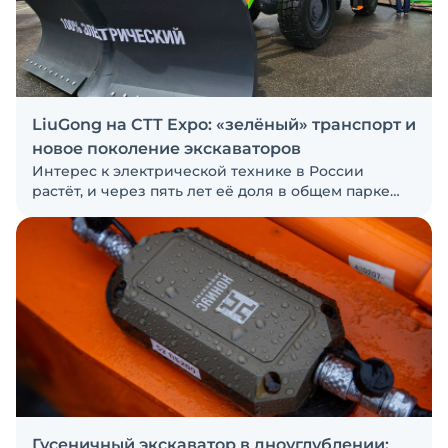
и будущем рынка с представителем компании
LiuGong на CTT Expo: «зелёный» транспорт и
новое поколение экскаваторов
Интерес к электрической технике в России
растёт, и через пять лет её доля в общем парке
спецтехники страны может достигнуть 30%, хотя
полностью заменить дизельные машины она не
сможет, уверены в LiuGong
Гусеничный экскаватор в дноуглублении: