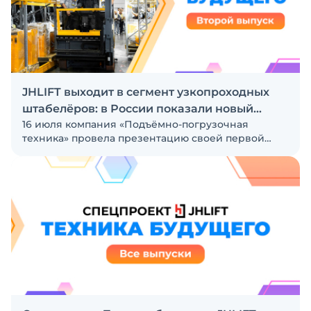
SANY
JHLIFT выходит в сегмент узкопроходных
штабелёров: в России показали новый
16 июля компания «Подъёмно-погрузочная
Zenith
техника» провела презентацию своей первой
новинки в одном из самых сложных сегментов
складской техники — узкопроходного штабелёра
JHLIFT. С уходом западных брендов интерес к
таким машинам в РФ не исчез. Но даже несколько
лет спустя выбор решений для высотных
узкопроходных складов остаётся довольно
скромным