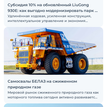
Субсидия 10% на обновлённый LiuGong
930E: как выгодно модернизировать парк с
Удлинённая ходовая, усиленная конструкция,
SKL
интеллектуальное управление и экономия
топлива — оценить все преимущества 930E в
обновлённой конфигурации можно на тест-
драйве от дистрибьютора SKL
Самосвалы БЕЛАЗ на сжиженном
природном газе
Мировой рынок сжиженного природного газа как
моторного топлива сегодня активно развивается.
Заметное ухудшение экологической ситуации в
местах добычи полезных ископаемых и