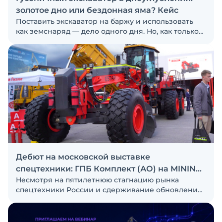
золотое дно или бездонная яма? Кейс
Поставить экскаватор на баржу и использовать
как земснаряд — дело одного дня. Но, как только
ковш уходит под воду, приобретённые на суше
навыки становятся практически бесполезны, а
прибыльный контракт превращается в бездонную
яму, пожирающую топливо, моточасы и деньги.
Рассказываем, как перестать копать «на ощупь» и
почему обычные дорожные экскаваторы могут
больше, чем кажется на первый взгляд. Кейс
компании «Нониус Инжиниринг»
Дебют на московской выставке
спецтехники: ГПБ Комплект (АО) на MINING
Несмотря на пятилетнюю стагнацию рынка
CTT 2026
спецтехники России и сдерживание обновления
парков клиентами, компания ГПБ Комплект (АО),
поставщик карьерной техники ESTAR, делает
ставку не на продажу машин, а на комплексный