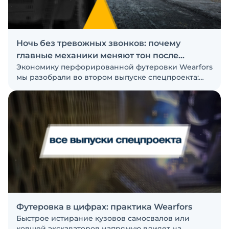
Ночь без тревожных звонков: почему
главные механики меняют тон после
Экономику перфорированной футеровки Wearfors
Wearfors
мы разобрали во втором выпуске спецпроекта:
удельные затраты, полезная загрузка, топливо,
сервисная модель. В третьем выпуске — то, что не
попадает в таблицу совокупной стоимости
владения, но напрямую влияет на работу
предприятия: снятые операционные риски,
предсказуемый график ремонтов и
распределение ответственности между
заказчиком и поставщиком
Футеровка в цифрах: практика Wearfors
Быстрое истирание кузовов самосвалов или
ковшей экскаваторов напрямую влияет на