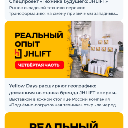
Спецпроект «Техника будущего: JHLIFT»
Рынок складской техники пережил
трансформацию: на смену привычным западным
брендам пришли новые имена. Что скрывается за
их инженерными решениями и готовы ли они к
работе в российских условиях?
Yellow Days расширяют географию:
домашняя выставка бренда JHLIFT впервые
Выставкой в южной столице России компания
прошла в Краснодаре
«Подъёмно-погрузочная техника» открыла череду
Yellow Days 2026, которые до конца года состоятся
также в Воронеже и столице Беларуси