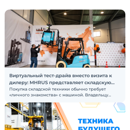
Виртуальный тест-драйв вместо визита к
дилеру: MHRUS представляет складскую
Покупка складской техники обычно требует
технику SANY
«личного знакомства» с машиной. Владельцу
важно увидеть её работу и оценить удобство для
оператора. Но что делать, если покупатель
находится за тысячи километров от дилера?
Компания Material Handling Rus (ООО «Материал
Хендлинг Рус») предложила нестандартное
решение — виртуальный тест-драйв техники