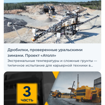
стремительный рост цен на дизельное топливо
рождают спрос на создание и использование
техники, работающей на альтернативном топливе
Дробилки, проверенные уральскими
зимами. Проект «Атолл»
Экстремальные температуры и сложные грунты —
типичное испытание для карьерной техники в
России. Мобильный дробильно-сортировочный
комплекс SANME прошёл эту проверку на
реальном объекте в Свердловской области,
доказав свою способность работать в жёстких
условиях