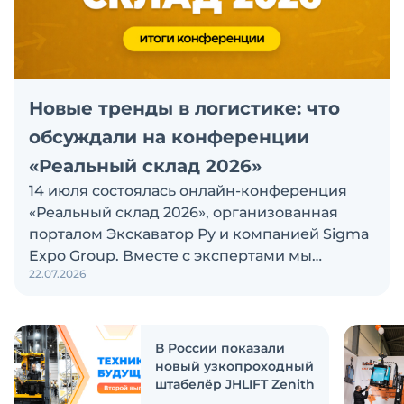
Новые тренды в логистике: что
обсуждали на конференции
«Реальный склад 2026»
14 июля состоялась онлайн-конференция
«Реальный склад 2026», организованная
порталом Экскаватор Ру и компанией Sigma
Expo Group. Вместе с экспертами мы
22.07.2026
проанализировали спрос на складскую
технику, сравнили экономику владения
электрическими и дизельными
погрузчиками, обсудили важные изменения
В России показали
в законодательстве и многое другое
новый узкопроходный
штабелёр JHLIFT Zenith