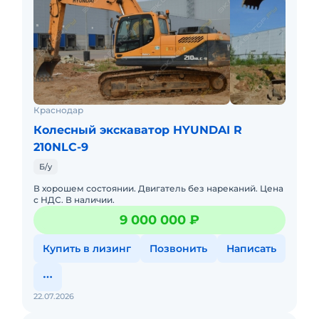
Краснодар
Колесный экскаватор HYUNDAI R
210NLC-9
Б/у
В хорошем состоянии. Двигатель без нареканий. Цена
с НДС. В наличии.
9 000 000 ₽
Купить в лизинг
Позвонить
Написать
22.07.2026