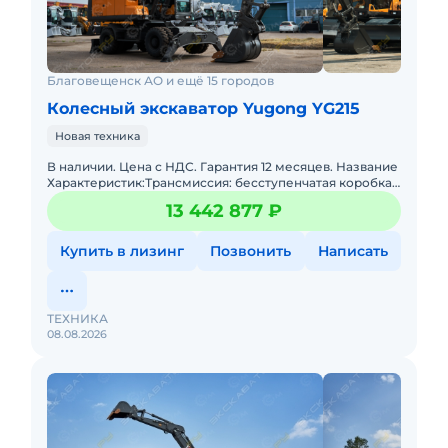
Благовещенск АО и ещё 15 городов
Колесный экскаватор Yugong YG215
Новая техника
В наличии. Цена с НДС. Гарантия 12 месяцев. Название
Характеристик:Трансмиссия: бесступенчатая коробка
передач (гидравлическое управление) Макс. скорость
13 442 877 ₽
пер
Купить в лизинг
Позвонить
Написать
ТЕХНИКА
08.08.2026