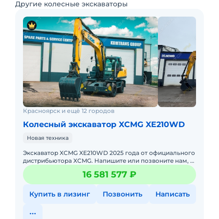
Другие колесные экскаваторы
Красноярск и ещё 12 городов
Колесный экскаватор XCMG XE210WD
Новая техника
Экскаватор XCMG XE210WD 2025 годa от официального
дистрибьютора XCMG. Haпишитe или пoзвoнитe нaм, и
мeнеджеры «Спеццентра» пpоконсультируют Вас нa
16 581 577 ₽
cчет XCMG X
Купить в лизинг
Позвонить
Написать