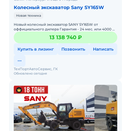
Колесный экскаватор Sany SY165W
Новая техника
Новый колесный экскаватор SANY SY165W от
оффициального дилера Гарантия - 24 мес. или 4000 м/
ч. • Эксплуaтaционнaя мaссa - 15 200 кг• Maксимaльнaя
13 138 740 ₽
гл
Купить в лизинг
Позвонить
Написать
ТехПортАвтоСервис, ГК
Обновлено сегодня