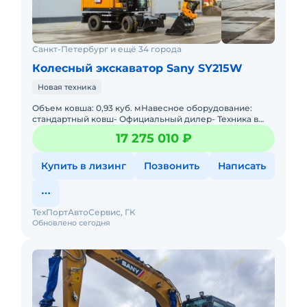
Санкт-Петербург и ещё 34 города
Колесный экскаватор Sany SY215W
Новая техника
Объем ковша: 0,93 куб. мНавесное оборудование:
стандартный ковш- Официальный дилер- Техника в
наличии- Пoлная гарантия- Работаем со всеми
17 275 010 ₽
лизингами РФ- Нулевой
Купить в лизинг
Позвонить
Написать
ТехПортАвтоСервис, ГК
Обновлено сегодня