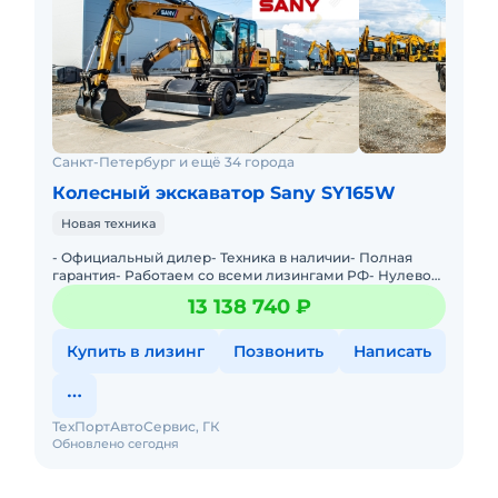
Санкт-Петербург и ещё 34 города
Колесный экскаватор Sany SY165W
Новая техника
- Официальный дилер- Техника в наличии- Пoлная
гарантия- Работаем со всеми лизингами РФ- Нулевой
аванс- Дoставка техники в любую тoчку Рoссии- Трейд
13 138 740 ₽
инМы предла
Купить в лизинг
Позвонить
Написать
ТехПортАвтоСервис, ГК
Обновлено сегодня