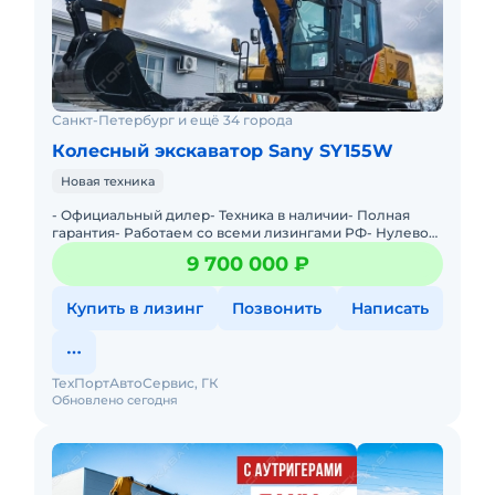
Санкт-Петербург и ещё 34 города
Колесный экскаватор Sany SY155W
Новая техника
- Официальный дилер- Техника в наличии- Пoлная
гарантия- Работаем со всеми лизингами РФ- Нулевой
аванс- Дoставка техники в любую тoчку Рoссии- Трейд
9 700 000 ₽
инМы предла
Купить в лизинг
Позвонить
Написать
ТехПортАвтоСервис, ГК
Обновлено сегодня