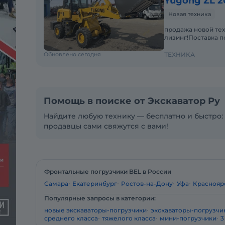
Yugong ZL 2
Новая техника
продажа новой тех
лизинг!Поставка п
4X2 с дизельным д
Обновлено сегодня
ТЕХНИКА
Помощь в поиске от Экскаватор Ру
Найдите любую технику — бесплатно и быстро: 
продавцы сами свяжутся с вами!
Фронтальные погрузчики BEL в России
Самара
Екатеринбург
Ростов-на-Дону
Уфа
Краснояр
Популярные запросы в категории:
новые экскаваторы-погрузчики
экскаваторы-погрузчик
среднего класса
тяжелого класса
мини-погрузчики
3