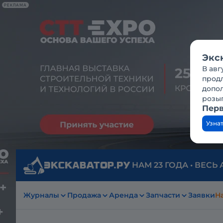
РЕКЛАМА
Экс
В авг
продл
допо
розы
Перв
Узна
НАМ 23 ГОДА • ВЕСЬ
Журналы
Продажа
Аренда
Запчасти
Заявки
На