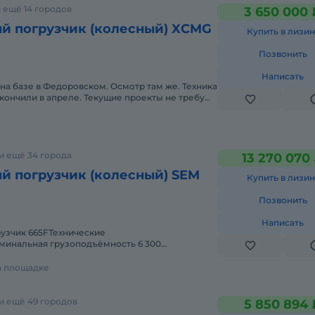
 ещё 14 городов
3 650 000 
й погрузчик (колесный) XCMG
Купить в лизин
Позвонить
Написать
 на базе в Федоровском. Осмотр там же. Техника
акончили в апреле. Текущие проекты не требую
хорошем состояни
и ещё 34 города
13 270 070
й погрузчик (колесный) SEM
Купить в лизин
Позвонить
Написать
узчик 665FТехнические
минальная грузоподъёмность 6 300
я масса 20 030 кгВместимость ковша 4,5
на площадке
и ещё 49 городов
5 850 894 