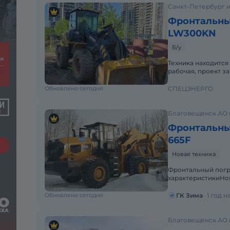
Санкт-Петербург и
Фронтальны
LW300KN
Б/у
Техника находится
рабочая, проект з
такую технику. В 
Обновлено сегодня
СПЕЦЭНЕРГО
Благовещенск АО 
Фронтальны
665F
Новая техника
Фронтальный погр
характеристикиНо
кгЭксплуатационна
м³Колёсная б
Обновлено сегодня
ГК Зима
1 год 
Благовещенск АО 