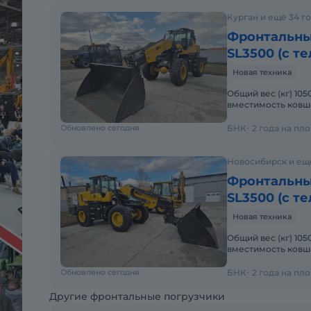
Курган и ещё 34 г
Фронтальны
SL3500 (с т
Новая техника
Общий вес (кг) 1
вместимость ковша
3000Максимальная
Обновлено сегодня
БНК
2 года на пл
Новосибирск и ещ
Фронтальны
SL3500 (с т
Новая техника
Общий вес (кг) 1
вместимость ковша
3000Максимальная
Обновлено сегодня
БНК
2 года на пл
Другие фронтальные погрузчики