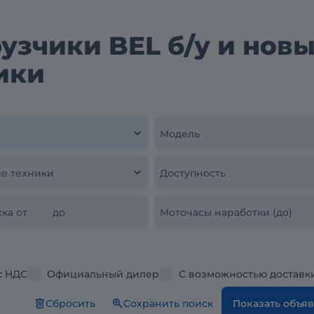
зчики BEL б/у и новы
ики
Модель
е техники
Доступность
ка от
до
Моточасы наработки (до)
с НДС
Официальный дилер
С возможностью доставк
Сбросить
Сохранить поиск
Показать объя