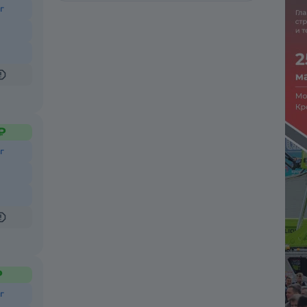
г
₽
г
₽
г