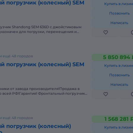
й погрузчик (колесный) SEM
Купить в лизин
Позвонить
Написать
узчик Shandong SEM 636D с джойстиковым
назначен для погрузки, перемещения и
учих материалов, таких как песок, щ
и ещё 48 городов
5 850 894 
й погрузчик (колесный) SEM
Купить в лизин
Позвонить
Написать
ники от завода производителя!Продажа в
о всей РФ!Гарантия! Фронтальный погрузчик
D с джойстиковым управление
и ещё 48 городов
1 568 281 
й погрузчик (колесный)
Купить в лизин