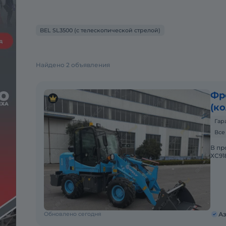
BEL SL3500 (с телескопической стрелой)
Найдено 2 объявления
Фр
(к
Гар
Все
В пp
ХС91
двиг
2)Гp
Обновлено сегодня
Аз