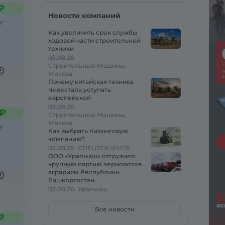
₽
Новости компаний
г
Как увеличить срок службы
ходовой части строительной
техники
05.08.26
Строительные Машины,
Москва
Почему китайская техника
перестала уступать
европейской
03.08.26
 ₽
Строительные Машины,
Москва
г
Как выбрать лизинговую
компанию?
03.08.26
СПЕЦТЕХЦЕНТР
ООО «Уралмаш» отгрузило
крупную партию зерновозов
аграриям Республики
Башкортостан.
03.08.26
Уралмаш
Все новости
₽