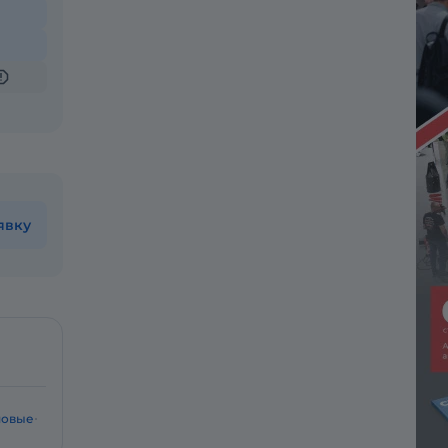
явку
шовые