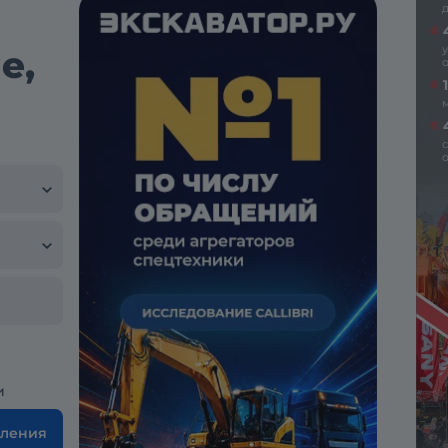
е,
и
вления