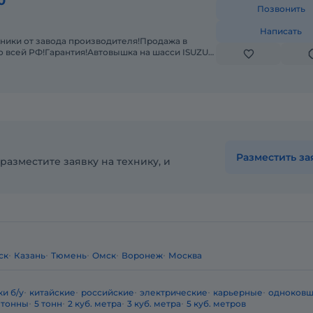
0
Позвонить
Написать
ники от завода производителя!Продажа в
о всей РФ!Гарантия!Автовышка на шасси ISUZU
вигателем ISUZU — э
Разместить за
разместите заявку на технику, и
ск
Казань
Тюмень
Омск
Воронеж
Москва
и б/у
китайские
российские
электрические
карьерные
одноков
 тонны
5 тонн
2 куб. метра
3 куб. метра
5 куб. метров