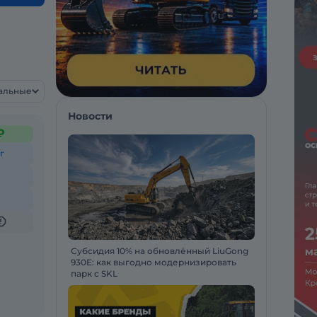
уальные
Новости
₽
г
Субсидия 10% на обновлённый LiuGong
930E: как выгодно модернизировать
парк с SKL