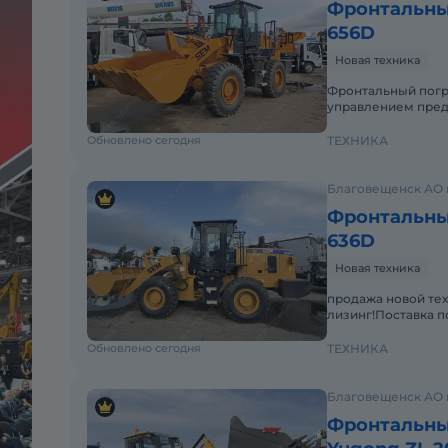
Фронтальны
656D
Новая техника
Фронтальный погр
управлением пред
складирования сып
Обновлено сегодня
ТЕХНИКА
Благовещенск АО 
Фронтальны
636D
Новая техника
продажа новой тех
лизинг!Поставка п
Shandong SEM 636
Обновлено сегодня
ТЕХНИКА
Благовещенск АО 
Фронтальны