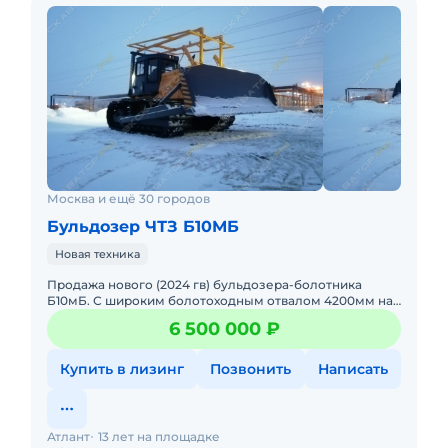
Москва и ещё 30 городов
Бульдозер ЧТЗ Б10МБ
Новая техника
Продажа нового (2024 гв) бульдозера-болотника
Б10мБ. С широким болотоходным отвалом 4200мм на
джойстиковом управлении, гусеница 900мм, мощный
6 500 000 ₽
двигатель ЯМЗ-238
Купить в лизинг
Позвонить
Написать
Атлант
13 лет на площадке