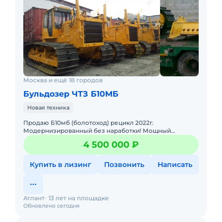
Москва и ещё 18 городов
Бульдозер ЧТЗ Б10МБ
Новая техника
Продаю Б10мб (болотоход) рецикл 2022г.
Модернизированный без наработки! Мощный
двигатель Д180(180л.с, 7 катков. В наличии. Доставка в
4 500 000 ₽
Любой регион РФ. МЕХ КПП,
Купить в лизинг
Позвонить
Написать
Атлант
13 лет на площадке
Обновлено сегодня