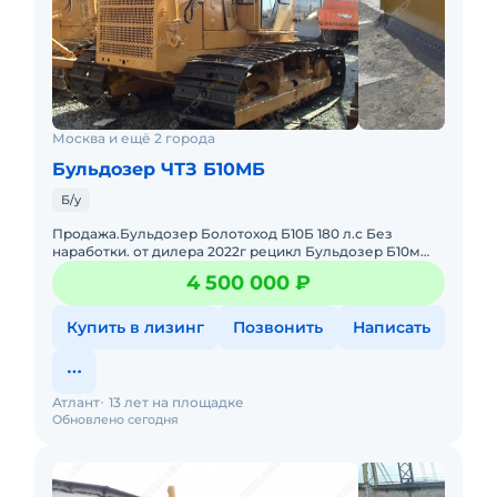
Москва и ещё 2 города
Бульдозер ЧТЗ Б10МБ
Б/у
Продажа.Бульдозер Болотоход Б10Б 180 л.с Без
наработки. от дилера 2022г рецикл Бульдозер Б10м
(станарт 500 мм) и Б10мБ (болотоход 900мм) в наличии
4 500 000 ₽
Прямые и п
Купить в лизинг
Позвонить
Написать
Атлант
13 лет на площадке
Обновлено сегодня