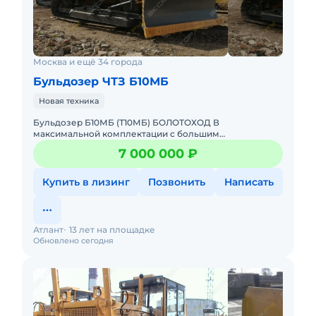
Москва и ещё 34 города
Бульдозер ЧТЗ Б10МБ
Новая техника
Бульдозер Б10МБ (Т10МБ) БОЛОТОХОД В
максимальной комплектации с большим
ассортиментов навесного оборудования Официальная
7 000 000 ₽
гарантия до 6000 м.ч и обслуживание по
Купить в лизинг
Позвонить
Написать
Атлант
13 лет на площадке
Обновлено сегодня