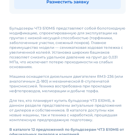
Разместить заявку
Бульдозеры ЧТЗ Б10МБ представляют собой болотоходную
модификацию, спроектированную для эксплуатации на
грунтах с низкой несущей способностью (торфяники,
заболоченные участки, снежный покров). Главное
преимущество модели — семикатковая ходовая тележка с
увеличенной колеёй. Установка широких башмаков
позволяет снизить удельное давление на грунт до 0,031
МПа, что исключает потерю проходимости на слабых
основаниях.
Машина оснащается дизельным двигателем ЯМЗ-236 (или
аналогичным Д-180) и механической 8-ступенчатой
трансмиссией. Техника востребована при прокладке
нефтепроводов, мелиорации и добыче торфа.
Для тех, кто планирует купить бульдозер ЧТЗ Б10МБ, в
данном разделе представлены актуальные предложения
от дилеров и собственников. В каталоге доступны как
новые машины, так и техника с наработкой, прошедшая
комплексную предпродажную подготовку.
В каталоге 12 предложений по бульдозерам ЧТЗ Б10МБ от
официальных дилеров и компаний.