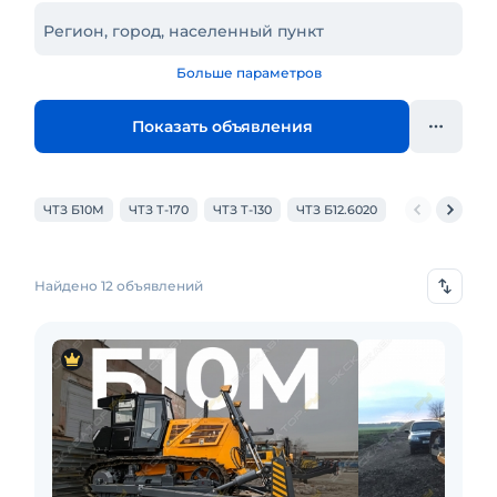
Регион, город, населенный пункт
Больше параметров
Показать объявления
ЧТЗ Б10М
ЧТЗ Т-170
ЧТЗ Т-130
ЧТЗ Б12.6020
ЧТЗ Б11
ЧТЗ
Найдено 12 объявлений