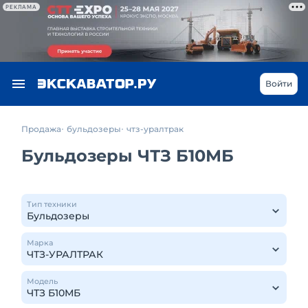
РЕКЛАМА
Войти
Продажа
бульдозеры
чтз-уралтрак
Бульдозеры ЧТЗ Б10МБ
Тип техники
Марка
Модель