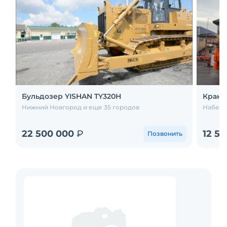
Бульдозер YISHAN TY320Н
Кран-
Нижний Новгород и еще 35 городов
Набере
22 500 000
₽
12 5
Позвонить