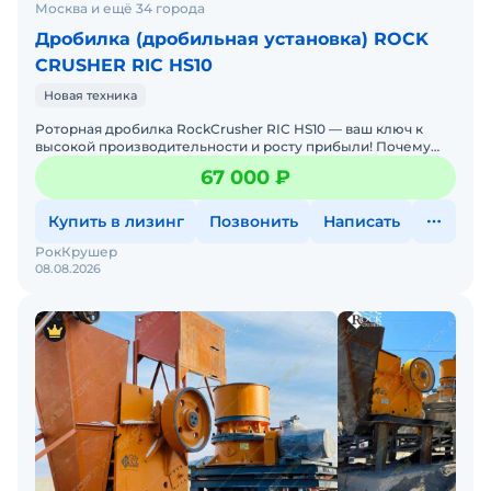
Москва и ещё 34 города
Дробилка (дробильная установка) ROCK
CRUSHER RIC HS10
Новая техника
Роторная дробилка RockCrusher RIC HS10 — ваш ключ к
высокой производительности и росту прибыли! Почему
выбирают нас: • Мощность 90 кВт — легк
67 000 ₽
Купить в лизинг
Позвонить
Написать
РокКрушер
08.08.2026