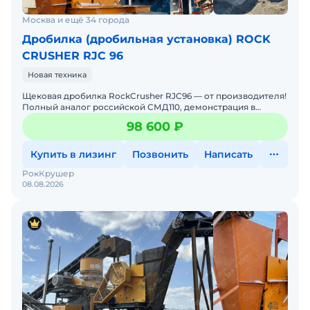
Москва и ещё 34 города
Дробилка (дробильная установка) ROCK
CRUSHER RJC 96
Новая техника
Щековая дробилка RockCrusher RJC96 — от производителя!
Полный аналог российской СМД110, демонстрация в
карьере. 30+ лет надежности: Работает на 300+ ша
98 600 ₽
Купить в лизинг
Позвонить
Написать
РокКрушер
08.08.2026