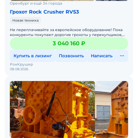
Оренбург и ещё 34 города
НАДО ВСЕГО ЛИШЬ ПОЗВОНИТЬ!
Грохот Rock Crusher RVS3
P.S. Каждый день промедления — это упущенная
прибыль в 50 000 руб. Ваши конкуренты уже
Новая техника
звонят нам. НЕ ОПАЗДЫВАЙТЕ!
Не переплачивайте за европейское оборудование! Пока
конкуренты покупают дорогие грохоты у перекупщиков,
вы можете сэкономить и заработать больше. Выгода от Ro
3 040 160 ₽
Купить в лизинг
Позвонить
Написать
РокКрушер
08.08.2026