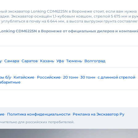
ный экскаватор Lonking CDM6225N в Воронеже стоит, если вам нужна
ке. Экскаватор оснащён 1,1-кубовым ковшом, стрелой 5 675 мм и ру
лубляться в почву на 6 644 мм, а высота выгрузки грунта составляет
 Lonking CDM6225N в Воронеже от официальных дилеров и компани
у
Самара
Саратов
Казань
Уфа
Тюмень
Волгоград
ры б/у
Китайские
Российские
20 тонн
30 тонн
с длинной стрелой
абаритные
ие
Политика конфиденциальности
Реклама на Экскаватор Ру
чительно для российских потребителей.