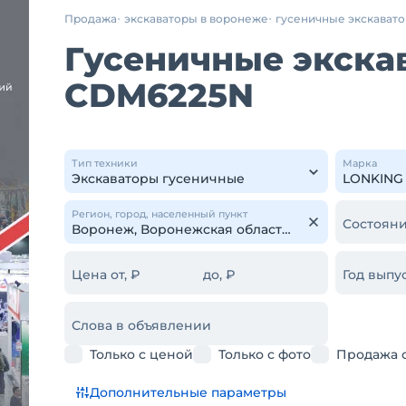
Продажа
экскаваторы в воронеже
гусеничные экскават
Гусеничные экска
CDM6225N
Тип техники
Марка
Регион, город, населенный пункт
Состояни
Цена от, ₽
до, ₽
Год выпус
Слова в объявлении
Только с ценой
Только с фото
Продажа 
Дополнительные параметры