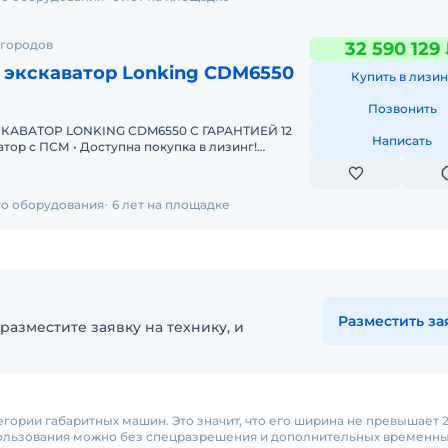
 городов
32 590 129
 экскаватор Lonking CDM6550
Купить в лизин
Позвонить
АВАТОР LONKING CDM6550 С ГАРАНТИЕЙ 12
Написать
Одобрение онлайн за 15 минут Полная предпр
го оборудования
6 лет на площадке
Разместить за
разместите заявку на технику, и
егории габаритных машин. Это значит, что его ширина не превышает 2
пользования можно без спецразрешения и дополнительных временны