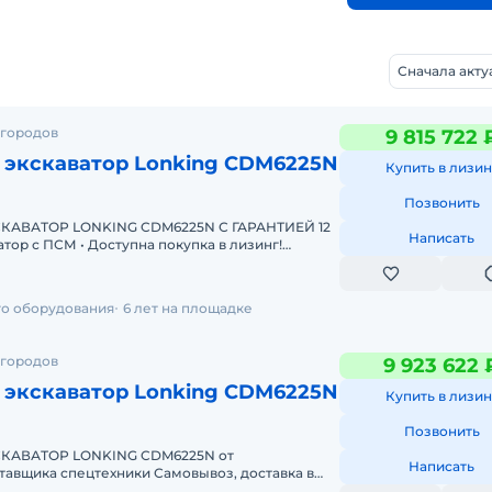
Сначала акт
 городов
9 815 722 
 экскаватор Lonking CDM6225N
Купить в лизин
Позвонить
АВАТОР LONKING CDM6225N С ГАРАНТИЕЙ 12
Написать
Одобрение онлайн за 15 минут Полная предп
го оборудования
6 лет на площадке
 городов
9 923 622 
 экскаватор Lonking CDM6225N
Купить в лизин
Позвонить
АВАТОР LONKING CDM6225N от
Написать
ецтехники Самовывоз, доставка в
любой регион РФ Гарантия, сервис и обслуживание