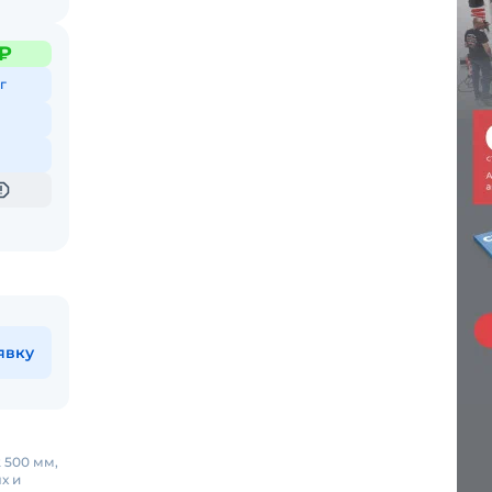
 ₽
г
явку
 500 мм,
х и