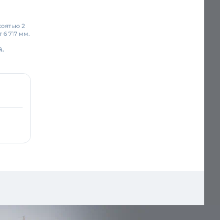
коятью 2
 6 717 мм.
й.