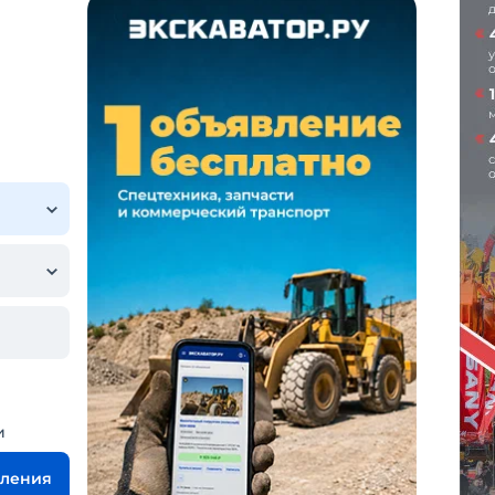
и
вления