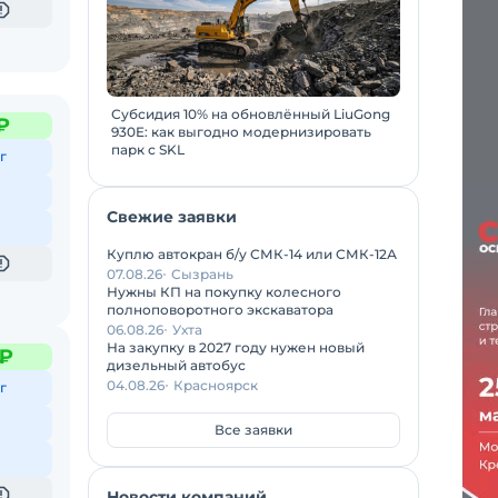
Субсидия 10% на обновлённый LiuGong
₽
930E: как выгодно модернизировать
парк с SKL
г
Свежие заявки
Куплю автокран б/у СМК-14 или СМК-12А
07.08.26
Сызрань
Нужны КП на покупку колесного
полноповоротного экскаватора
06.08.26
Ухта
На закупку в 2027 году нужен новый
 ₽
дизельный автобус
04.08.26
Красноярск
г
Все заявки
Новости компаний