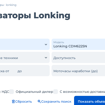
оры
lonking
ваторы Lonking
Модель
е техники
Доступность
ка от
до
Моточасы наработки (до)
с НДС
Официальный дилер
С возможностью доставк
Сбросить
Сохранить поиск
Показать объя