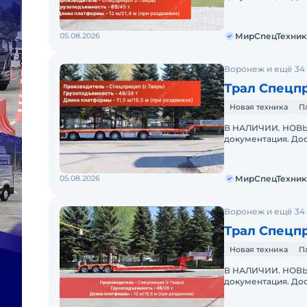
"МирСпецТехники"
дилер
05.08.2026
МирСпецТехник
Воронеж и ещё 34
Трал Спецп
Новая техника
П
В НАЛИЧИИ. НОВЫЙ
документация. Дос
"МирСпецТехники"
дилер
05.08.2026
МирСпецТехник
Воронеж и ещё 34
Трал Спецп
Новая техника
П
В НАЛИЧИИ. НОВЫЙ
документация. Дос
"МирСпецТехники"
дилер