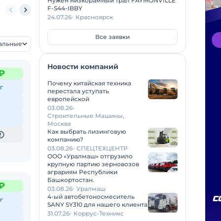
Нужен низкорамный трал FAYMONVILLE
F-S44-IBBY
3
Спецприцеп 9942L4
24.07.26
Красноярск
Все заявки
уальные
Новости компаний
₽
Почему китайская техника
г
перестала уступать
европейской
03.08.26
Строительные Машины,
Москва
Как выбрать лизинговую
компанию?
03.08.26
СПЕЦТЕХЦЕНТР
ООО «Уралмаш» отгрузило
крупную партию зерновозов
аграриям Республики
Башкортостан.
₽
03.08.26
Уралмаш
4-ый автобетоносмеситель
г
SANY SY310 для нашего клиента
31.07.26
Коррус-Техникс