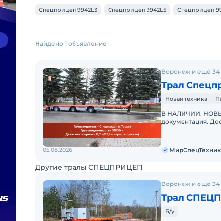
Спецприцеп 9942L3
Спецприцеп 9942L5
Спецприцеп 9
Найдено 1 объявление
Воронеж и ещё 34
Трал Спецп
Новая техника
П
В НАЛИЧИИ. НОВЫЙ
документация. Дос
"МирСпецТехники"
дилер
05.08.2026
МирСпецТехник
Другие тралы СПЕЦПРИЦЕП
Воронеж и ещё 34
Б/у