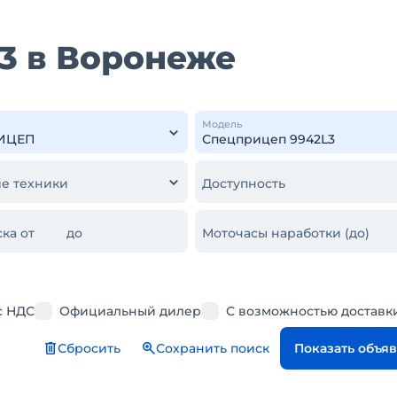
3 в Воронеже
Модель
е техники
Доступность
ка от
до
Моточасы наработки (до)
с НДС
Официальный дилер
С возможностью доставк
Сбросить
Сохранить поиск
Показать объя