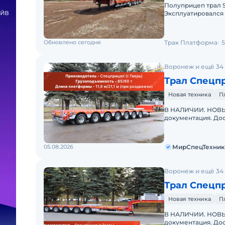
Полуприцеп трал S
Эксплуатировался 
Технический полно
Обновлено сегодня
Трак Платформа
5
Воронеж и ещё 34
Трал Спецп
Новая техника
П
В НАЛИЧИИ. НОВЫЙ
документация. Дос
"МирСпецТехники"
дилер
05.08.2026
МирСпецТехник
Воронеж и ещё 34
Трал Спецп
Новая техника
П
В НАЛИЧИИ. НОВЫЙ
документация. Дос