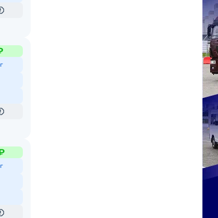
₽
г
₽
г