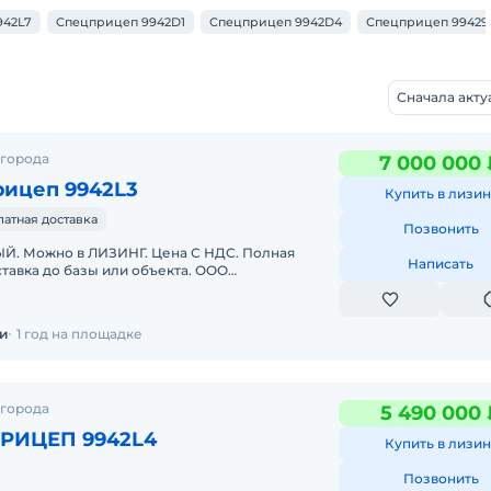
942L7
Спецприцеп 9942D1
Спецприцеп 9942D4
Спецприцеп 99429
Сначала акт
 города
7 000 000 
рицеп 9942L3
Купить в лизин
латная доставка
Позвонить
. Можно в ЛИЗИНГ. Цена С НДС. Полная
Написать
тавка до базы или объекта. ООО
 является мультибрендовым официальным
и
1 год на площадке
 города
5 490 000 
Трал СПЕЦПРИЦЕП 9942L4
Купить в лизин
Позвонить