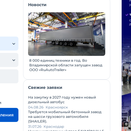
Новости
8 000 единиц техники в год. Во
Владимирской области запущен завод
ООО «RuAutoTrailer»
Свежие заявки
На закупку в 2027 году нужен новый
дизельный автобус
и
04.08.26
Красноярск
Требуется мобильный бетонный завод
вления
на шасси грузового автомобиля
(SHAILER).
31.07.26
Краснодар