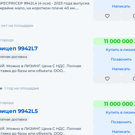
PECPRICEP 9942L4 (4 оси) - 2023 года выпуска.
Написать
крайне мало, на коротком плече 40 км.
стью исправен, готов к по
 лет на площадке
 города
11 000 000
рицеп 9942L7
Купить в лизин
латная доставка
Позвонить
. Можно в ЛИЗИНГ. Цена С НДС. Полная
Написать
тавка до базы или объекта. ООО
 является мультибрендовым официальным
и
1 год на площадке
 города
11 000 000
рицеп 9942L5
Купить в лизин
латная доставка
Позвонить
. Можно в ЛИЗИНГ. Цена С НДС. Полная
Написать
тавка до базы или объекта. ООО