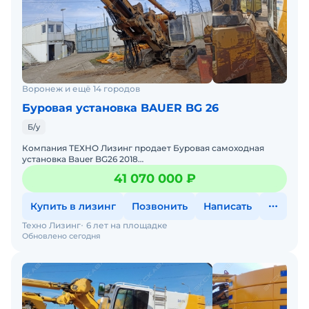
Воронеж и ещё 14 городов
Буровая установка BAUER BG 26
Б/у
Компания ТЕХНО Лизинг продает Буровая самоходная
установка Bauer BG26 2018
года.Характеристики:Технические характеристики буровой
41 070 000 ₽
установкиБазовое шасси &hellip
Купить в лизинг
Позвонить
Написать
Техно Лизинг
6 лет на площадке
Обновлено сегодня