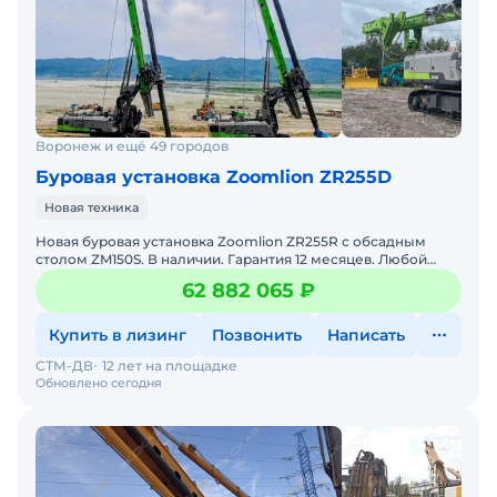
Воронеж и ещё 49 городов
Буровая установка Zoomlion ZR255D
Новая техника
Новая буровая установка Zoomlion ZR255R с обсадным
столом ZM150S. В наличии. Гарантия 12 месяцев. Любой
лизинг на ваш выбор. Доставка до объекта. Запасные
62 882 065 ₽
Купить в лизинг
Позвонить
Написать
СТМ-ДВ
12 лет на площадке
Обновлено сегодня