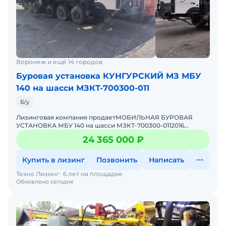
Воронеж и ещё 14 городов
Буровая установка КУНГУРСКИЙ МЗ МБУ
140 на шасси МЗКТ-700300-011
Б/у
Лизинговая компания продаетМОБИЛЬНАЯ БУРОВАЯ
УСТАНОВКА МБУ 140 на шасси МЗКТ-700300-0112016
г.в.Возможно оформить в лизинг на ИП или ООО с
24 365 000 ₽
оборотами не меньше г
Купить в лизинг
Позвонить
Написать
Техно Лизинг
6 лет на площадке
Обновлено сегодня