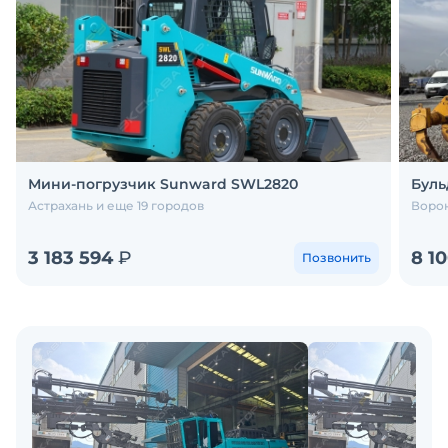
Мини-погрузчик Sunward SWL2820
Буль
Астрахань и еще 19 городов
Ворон
3 183 594
₽
8 1
Позвонить