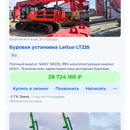
Воронеж и ещё 34 города
Буровая установка Leituo LT235
Б/у
Полный аналог SANY SR235, 99% комплектующих аналог
SANY. Технические характеристики роторная буровая
установка LEITUO LT235:• Год выпуска: 2023;• Нара
28 724 160 ₽
Купить в лизинг
Позвонить
Написать
ГК Зима
1 год на площадке
Обновлено сегодня