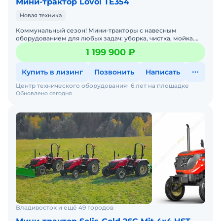
Мини-трактор Lovol TE354
Новая техника
Коммунальный сезон! Мини-тракторы с навесным
оборудованием для любых задач: уборка, чистка, мойка.
Давайте подберем трактор под ваши задачи — просто
1 199 900 ₽
напишите
Купить в лизинг
Позвонить
Написать
Центр технического оборудования
6 лет на площадке
Обновлено сегодня
Владивосток и ещё 49 городов