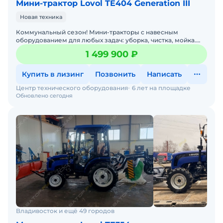
Мини-трактор Lovol TE404 Generation III
Новая техника
Коммунальный сезон! Мини-тракторы с навесным
оборудованием для любых задач: уборка, чистка, мойка.
Давайте подберем минитрактор под ваши задачи — просто
1 499 900 ₽
напиш
Купить в лизинг
Позвонить
Написать
Центр технического оборудования
6 лет на площадке
Обновлено сегодня
Владивосток и ещё 49 городов