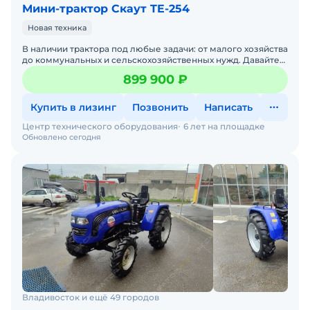
Мини-трактор Скаут TE-254
Новая техника
В наличии трактора под любые задачи: от малого хозяйства
до коммунальных и сельскохозяйственных нужд. Давайте
подберем трактор под ваши задачи — просто напиши
899 900 ₽
Купить в лизинг
Позвонить
Написать
Центр технического оборудования
6 лет на площадке
Обновлено сегодня
Владивосток и ещё 49 городов