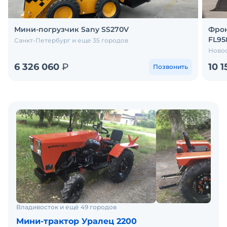
Мини-погрузчик Sany SS270V
Фрон
FL95
Санкт-Петербург и еще 35 городов
Новос
6 326 060
₽
10 1
Позвонить
Владивосток и ещё 49 городов
Мини-трактор Уралец 2200