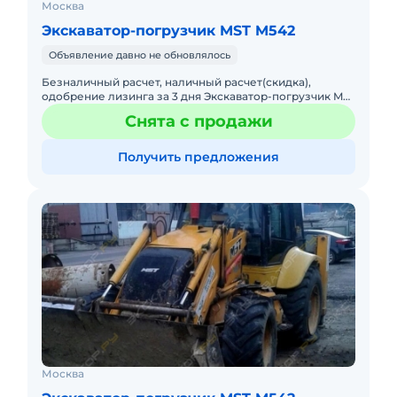
Москва
Экскаватор-погрузчик MST M542
Объявление давно не обновлялось
Безналичный расчет, наличный расчет(скидка),
одобрение лизинга за 3 дня Экскаватор-погрузчик MST
M542 - надежный и призводительный трудяга от
Снята с продажи
официального диле
Получить предложения
Москва