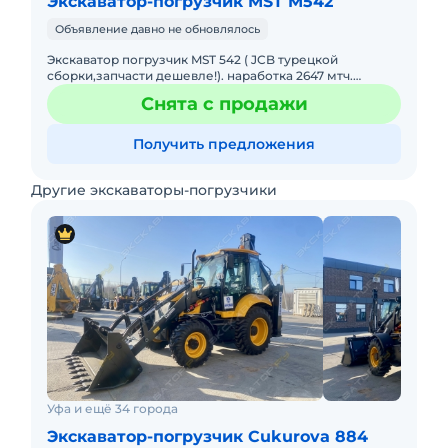
Экскаватор-погрузчик MST M542
Объявление давно не обновлялось
Экскаватор погрузчик MST 542 ( JCB турецкой
сборки,запчасти дешевле!). наработка 2647 мтч.
Двигатель дизельный турбо фирмы «Perkins»,
Снята с продажи
Мощность, max, кВт/л.с. 74
Получить предложения
Другие экскаваторы-погрузчики
Уфа и ещё 34 города
Экскаватор-погрузчик Cukurova 884