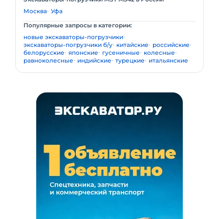
Москва
Уфа
Популярные запросы в категории:
новые экскаваторы-погрузчики
экскаваторы-погрузчики б/у
китайские
российские
белорусские
японские
гусеничные
колесные
равноколесные
индийские
турецкие
итальянские