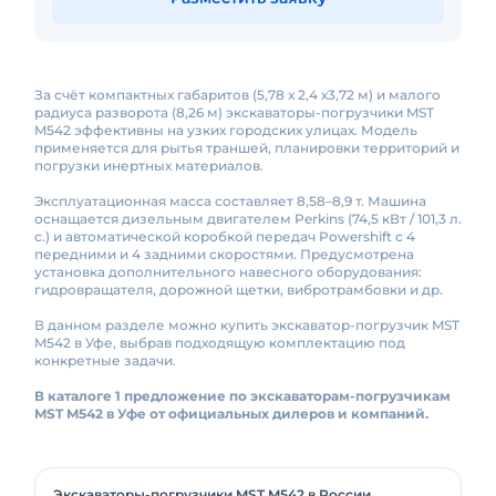
За счёт компактных габаритов (5,78 х 2,4 х3,72 м) и малого
радиуса разворота (8,26 м) экскаваторы-погрузчики MST
M542 эффективны на узких городских улицах. Модель
применяется для рытья траншей, планировки территорий и
погрузки инертных материалов.
Эксплуатационная масса составляет 8,58–8,9 т. Машина
оснащается дизельным двигателем Perkins (74,5 кВт / 101,3 л.
с.) и автоматической коробкой передач Powershift с 4
передними и 4 задними скоростями. Предусмотрена
установка дополнительного навесного оборудования:
гидровращателя, дорожной щетки, вибротрамбовки и др.
В данном разделе можно купить экскаватор-погрузчик MST
M542 в Уфе, выбрав подходящую комплектацию под
конкретные задачи.
В каталоге 1 предложение по экскаваторам-погрузчикам
MST M542 в Уфе от официальных дилеров и компаний.
Экскаваторы-погрузчики MST M542 в России