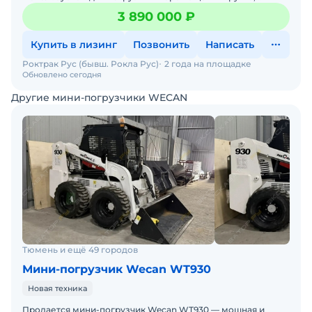
сыпучих пород, кусковых материалов; планировки участков
3 890 000 ₽
местности
Купить в лизинг
Позвонить
Написать
Роктрак Рус (бывш. Рокла Рус)
2 года на площадке
Обновлено сегодня
Другие мини-погрузчики WECAN
Тюмень и ещё 49 городов
Мини-погрузчик Wecan WT930
Новая техника
Продается мини-погрузчик Wecan WT930 — мощная и