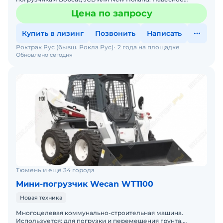
оборудование Bobcat (Бобкат) полностью совместимо с
Цена по запросу
мини-пог
Купить в лизинг
Позвонить
Написать
Роктрак Рус (бывш. Рокла Рус)
2 года на площадке
Обновлено сегодня
Тюмень и ещё 34 города
Мини-погрузчик Wecan WT1100
Новая техника
Многоцелевая коммунально-строительная машина.
Используется: для погрузки и перемещения грунта,