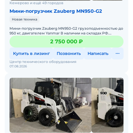
и бюджет.
Кемерово и ещё 49 городов
Звоните прямо сейчас и получите консультацию
Мини-погрузчик Zauberg MN950-G2
специалиста! Не упустите возможность купить
Новая техника
надежный экскаватор полноповоротный
Мини-погрузчик Zauberg MN950-G2 грузоподъемностью до
гусеничный Wecan WT1200 с гарантией.
950 кг, двигателем Yanmar В наличии на складах РФ.
Действующее ЭПСМ, все налоги и сборы уплачены. Докум
2 750 000 ₽
Купить в лизинг
Позвонить
Написать
Центр технического оборудования
07.08.2026