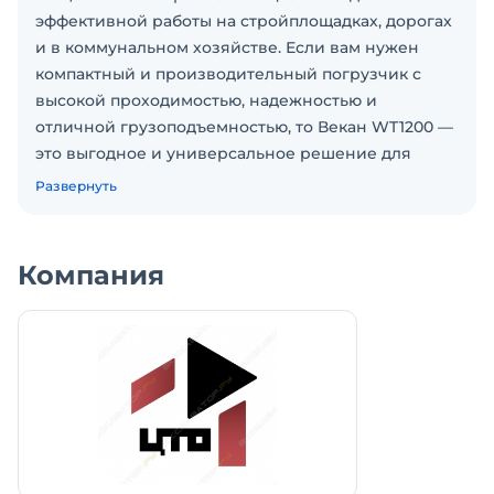
эффективной работы на стройплощадках, дорогах
и в коммунальном хозяйстве. Если вам нужен
компактный и производительный погрузчик с
высокой проходимостью, надежностью и
отличной грузоподъемностью, то Векан WT1200 —
это выгодное и универсальное решение для
ваших задач..
Развернуть
Характеристики мини погрузчика:
Грузоподъемность: 1200 кг
Высота выгрузки по кромке ковша: 2465 мм
Компания
Объем ковша: 0,53 м
Производитель двигателя: QUANCHAI
Модель двигателя: 4C6-88C33
Мощность: 65/87 кВт/л.с
Шины: 12-16.5
Колесная база: 1150 мм
Колея: 1506 мм
Дорожный просвет (клиренс): 210 мм