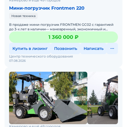
Кемерово и ещё 49 городов
Мини-погрузчик Frontmen 220
Новая техника
В продаже мини-погрузчик FRONTMEN GC02 с гарантией
до 3-х лет в наличии— маневренный, экономичный и
выносливый. Идеальный помощник для задач любой
1 360 000 ₽
сложности на
Купить в лизинг
Позвонить
Написать
Центр технического оборудования
07.08.2026
Кемерово и ещё 49 городов