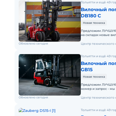
Тольятти и ещё 49 г
Вилочный пог
DB180 C
Новая техника
Предложим ЛУЧШУЮ ЦЕНУ
на складах новые ви
производителя. Опе
Обновлено сегодня
Центр технического
Тольятти и ещё 49 г
Вилочный пог
GB15
Новая техника
Предложим ЛУЧШУЮ ЦЕН
номер и запрос - мы под
складах новые вило
Обновлено сегодня
Центр технического
Тольятти и ещё 49 г