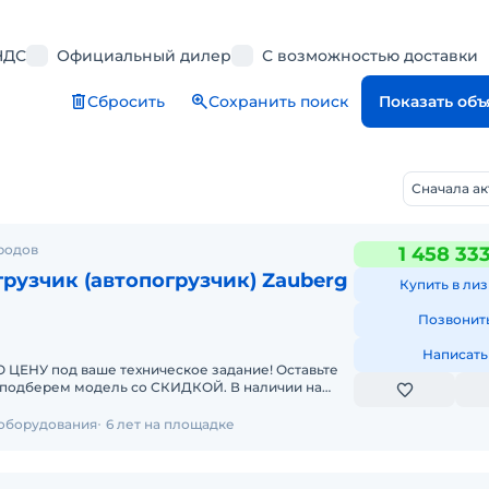
НДС
Официальный дилер
С возможностью доставки
Сбросить
Сохранить поиск
Показать об
Сначала а
ородов
1 458 33
рузчик (автопогрузчик) Zauberg
Купить в лиз
Позвонит
Написать
У под ваше техническое задание! Оставьте
берем модель со СКИДКОЙ. В наличии на
чные погрузчики
 оборудования
6 лет на площадке