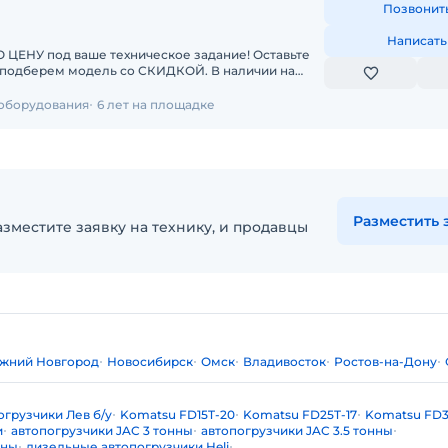
Позвонит
Написать
У под ваше техническое задание! Оставьте
берем модель со СКИДКОЙ. В наличии на
чные погрузчики
 оборудования
6 лет на площадке
Разместить 
зместите заявку на технику, и продавцы
жний Новгород
Новосибирск
Омск
Владивосток
Ростов-на-Дону
огрузчики Лев б/у
Komatsu FD15T-20
Komatsu FD25T-17
Komatsu FD3
и
автопогрузчики JAC 3 тонны
автопогрузчики JAC 3.5 тонны
нны
дизельные автопогрузчики Heli