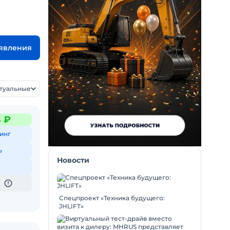
ъявления
ктуальные
3 ₽
инг
ь
Новости
Спецпроект «Техника будущего:
JHLIFT»