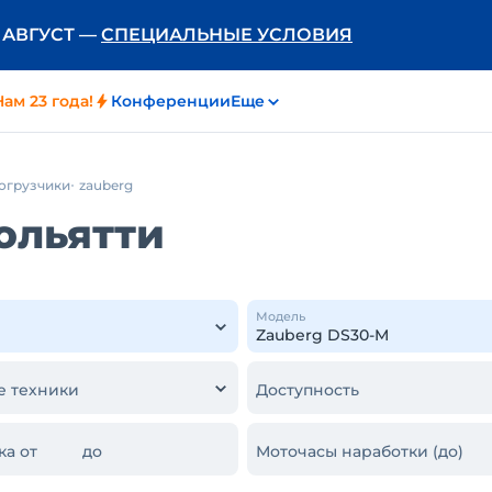
Ь АВГУСТ —
СПЕЦИАЛЬНЫЕ УСЛОВИЯ
Нам 23 года!
Конференции
Еще
огрузчики
zauberg
ольятти
Модель
е техники
Доступность
ка от
до
Моточасы наработки (до)