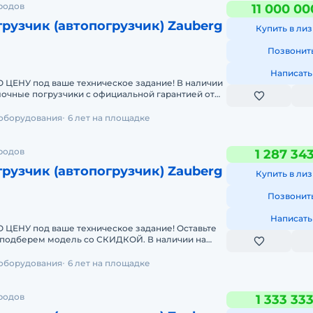
ородов
11 000 00
рузчик (автопогрузчик) Zauberg
Купить в лиз
Позвонит
Написать
 под ваше техническое задание! В наличии
лочные погрузчики с официальной гарантией от
ративная дос
 оборудования
6 лет на площадке
ородов
1 287 34
рузчик (автопогрузчик) Zauberg
Купить в лиз
Позвонит
Написать
У под ваше техническое задание! Оставьте
берем модель со СКИДКОЙ. В наличии на
чные погрузчики
 оборудования
6 лет на площадке
ородов
1 333 33