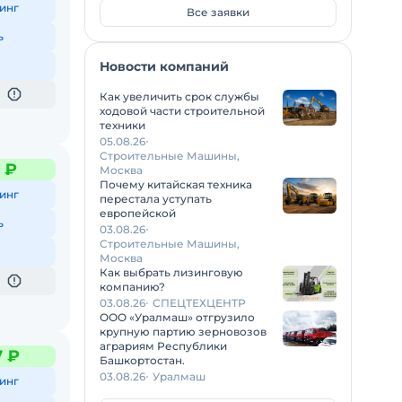
инг
Все заявки
ь
Новости компаний
Как увеличить срок службы
ходовой части строительной
техники
05.08.26
Строительные Машины,
6 ₽
Москва
Почему китайская техника
инг
перестала уступать
европейской
ь
03.08.26
Строительные Машины,
Москва
Как выбрать лизинговую
компанию?
03.08.26
СПЕЦТЕХЦЕНТР
ООО «Уралмаш» отгрузило
крупную партию зерновозов
аграриям Республики
7 ₽
Башкортостан.
03.08.26
Уралмаш
инг