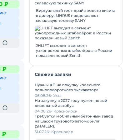
0 ₽
Виртуальный тест-драйв вместо визита
инг
к дилеру: MHRUS представляет
складскую технику SANY
ь
JHLIFT выходит в сегмент
узкопроходных штабелёров: в России
показали новый Zenith
3 ₽
Свежие заявки
инг
Нужны КП на покупку колесного
ь
полноповоротного экскаватора
06.08.26
Ухта
На закупку в 2027 году нужен новый
дизельный автобус
04.08.26
Красноярск
Требуется мобильный бетонный завод
на шасси грузового автомобиля
(SHAILER).
31.07.26
Краснодар
3 ₽