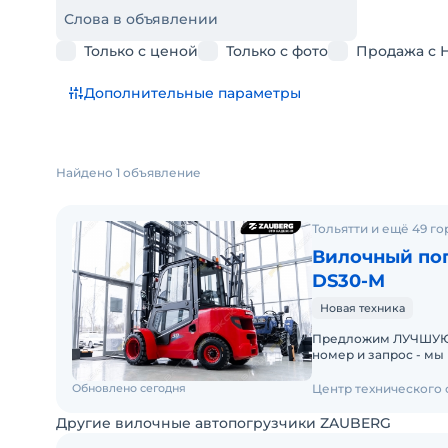
Слова в объявлении
Только с ценой
Только с фото
Продажа с 
Дополнительные параметры
Найдено 1 объявление
Тольятти и ещё 49 г
Вилочный пог
DS30-M
Новая техника
Предложим ЛУЧШУЮ ЦЕН
номер и запрос - мы под
складах новые вило
Обновлено сегодня
Центр технического
Другие вилочные автопогрузчики ZAUBERG