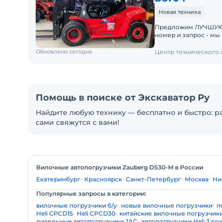
Новая техника
Предложим ЛУЧШУЮ ЦЕН
номер и запрос - мы под
складах новые вило
Обновлено сегодня
Центр технического
Помощь в поиске от Экскаватор Ру
Найдите любую технику — бесплатно и быстро: ра
сами свяжутся с вами!
Вилочные автопогрузчики Zauberg DS30-M в России
Екатеринбург
Красноярск
Санкт-Петербург
Москва
Ни
Популярные запросы в категории:
вилочные погрузчики б/у
новые вилочные погрузчики
п
Heli CPCD15
Heli CPCD30
китайские вилочные погрузчик
дизельные автопогрузчики JAC
автопогрузчики Heli 3 то