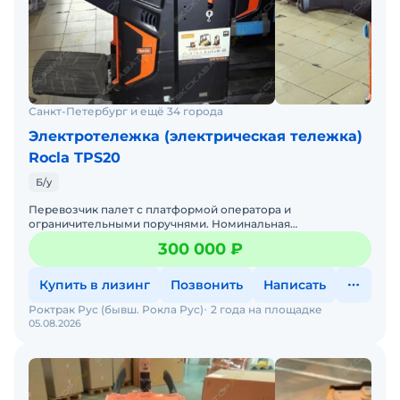
Санкт-Петербург и ещё 34 города
Электротележка (электрическая тележка)
Rocla TPS20
Б/у
Перевозчик палет с платформой оператора и
ограничительными поручнями. Номинальная
грузоподъёмность 2000кг. Высота подъёма 220мм —
300 000 ₽
удобно работать на уклонах и р
Купить в лизинг
Позвонить
Написать
Роктрак Рус (бывш. Рокла Рус)
2 года на площадке
05.08.2026