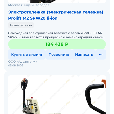
Москва и ещё 26 городов
Электротележка (электрическая тележка)
Prolift M2 SRW20 li-ion
Новая техника
Самоходная электрическая тележка с весами PROLIFT M2
SRW20 Li-ion является прекрасной заменойтрадиционной
гидравлической тележке. На тележке установлен Li-ion а
184 438 ₽
Купить в лизинг
Позвонить
Написать
ООО «Адванта-М»
05.08.2026