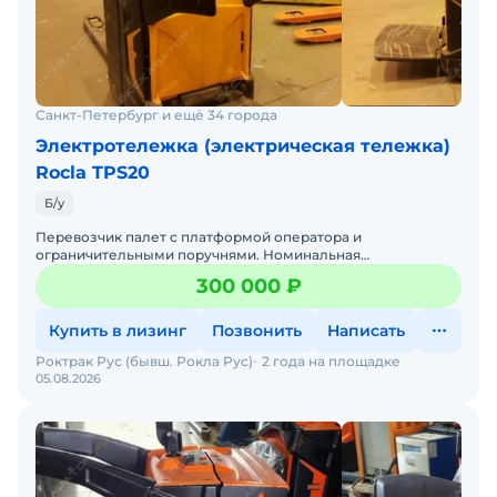
Санкт-Петербург и ещё 34 города
Электротележка (электрическая тележка)
Rocla TPS20
Б/у
Перевозчик палет с платформой оператора и
ограничительными поручнями. Номинальная
грузоподъёмность 2000кг. Высота подъёма 220мм —
300 000 ₽
удобно работать на уклонах и р
Купить в лизинг
Позвонить
Написать
Роктрак Рус (бывш. Рокла Рус)
2 года на площадке
05.08.2026