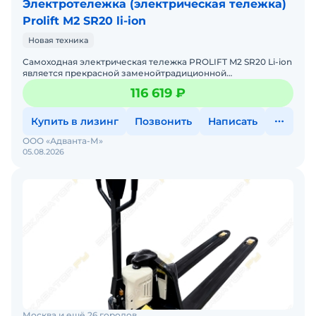
Электротележка (электрическая тележка)
Prolift M2 SR20 li-ion
Новая техника
Самоходная электрическая тележка PROLIFT M2 SR20 Li-ion
является прекрасной заменойтрадиционной
гидравлической тележке. На тележке установлен Li-ion
116 619 ₽
аккумулятор
Купить в лизинг
Позвонить
Написать
ООО «Адванта-М»
05.08.2026
Москва и ещё 26 городов