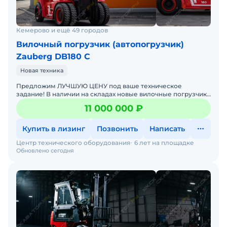
Кемерово и ещё 49 городов
Вилочный погрузчик (автопогрузчик)
Zauberg DB180 C
Новая техника
Предложим ЛУЧШУЮ ЦЕНУ под ваше техническое
задание! В наличии на складах новые вилочные погрузчики
с официальной гарантией от производителя. Оперативная
11 000 000 ₽
дос
Купить в лизинг
Позвонить
Написать
Центр технического оборудования
6 лет на площадке
Обновлено сегодня