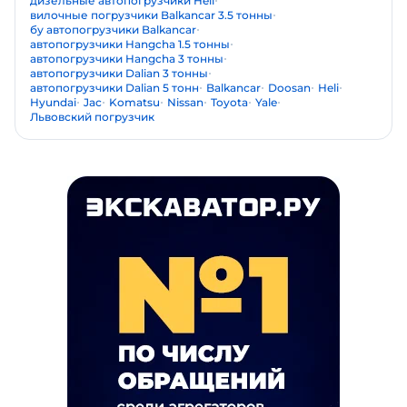
дизельные автопогрузчики Heli
вилочные погрузчики Balkancar 3.5 тонны
бу автопогрузчики Balkancar
автопогрузчики Hangcha 1.5 тонны
автопогрузчики Hangcha 3 тонны
автопогрузчики Dalian 3 тонны
автопогрузчики Dalian 5 тонн
Balkancar
Doosan
Heli
Hyundai
Jac
Komatsu
Nissan
Toyota
Yale
Львовский погрузчик