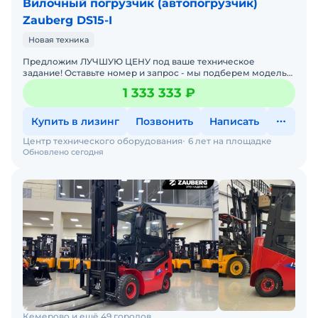
Вилочный погрузчик (автопогрузчик)
Zauberg DS15-I
Новая техника
Предложим ЛУЧШУЮ ЦЕНУ под ваше техническое
задание! Оставьте номер и запрос - мы подберем модель
со СКИДКОЙ. В наличии на складах новые вилочные
1 333 333 ₽
погрузчики
Купить в лизинг
Позвонить
Написать
Центр технического оборудования
6 лет на площадке
Обновлено сегодня
Кемерово и ещё 49 городов