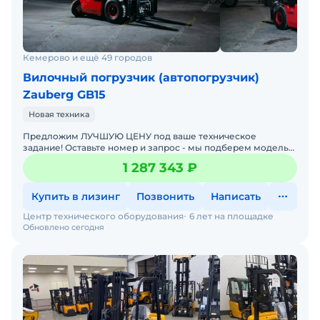
Кемерово и ещё 49 городов
Вилочный погрузчик (автопогрузчик)
Zauberg GB15
Новая техника
Предложим ЛУЧШУЮ ЦЕНУ под ваше техническое
задание! Оставьте номер и запрос - мы подберем модель
со СКИДКОЙ. В наличии на складах новые вилочные
1 287 343 ₽
погрузчики
Купить в лизинг
Позвонить
Написать
Центр технического оборудования
6 лет на площадке
Обновлено сегодня