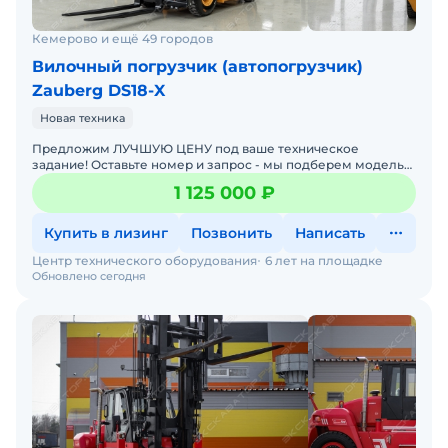
Кемерово и ещё 49 городов
Вилочный погрузчик (автопогрузчик)
Zauberg DS18-X
Новая техника
Предложим ЛУЧШУЮ ЦЕНУ под ваше техническое
задание! Оставьте номер и запрос - мы подберем модель
со СКИДКОЙ. В наличии на складах новые вилочные
1 125 000 ₽
погрузчики
Купить в лизинг
Позвонить
Написать
Центр технического оборудования
6 лет на площадке
Обновлено сегодня