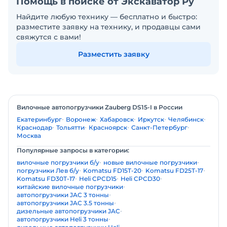
Помощь в поиске от Экскаватор Ру
Найдите любую технику — бесплатно и быстро:
разместите заявку на технику, и продавцы сами
свяжутся с вами!
Разместить заявку
Вилочные автопогрузчики Zauberg DS15-I в России
Екатеринбург
Воронеж
Хабаровск
Иркутск
Челябинск
Краснодар
Тольятти
Красноярск
Санкт-Петербург
Москва
Популярные запросы в категории:
вилочные погрузчики б/у
новые вилочные погрузчики
погрузчики Лев б/у
Komatsu FD15T-20
Komatsu FD25T-17
Komatsu FD30T-17
Heli CPCD15
Heli CPCD30
китайские вилочные погрузчики
автопогрузчики JAC 3 тонны
автопогрузчики JAC 3.5 тонны
дизельные автопогрузчики JAC
автопогрузчики Heli 3 тонны