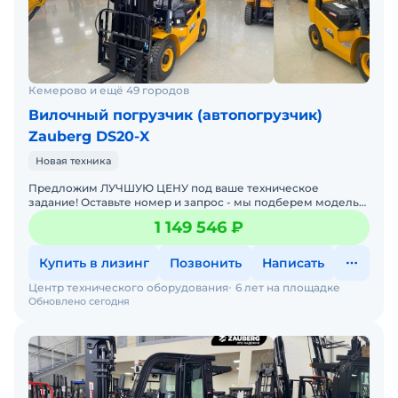
Кемерово и ещё 49 городов
Вилочный погрузчик (автопогрузчик)
Zauberg DS20-X
Новая техника
Предложим ЛУЧШУЮ ЦЕНУ под ваше техническое
задание! Оставьте номер и запрос - мы подберем модель
со СКИДКОЙ. В наличии на складах новые вилочные
1 149 546 ₽
погрузчики
Купить в лизинг
Позвонить
Написать
Центр технического оборудования
6 лет на площадке
Обновлено сегодня