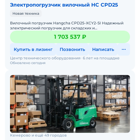
Электропогрузчик вилочный HC CPD25
Новая техника
Вилочный погрузчик Hangcha CPD25-XCY2-SI Надежный
электрический погрузчик для складских и
производственных задач Мы предлагаем: Доставку по
1 703 537 ₽
России от 2-х
Купить в лизинг
Позвонить
Написать
Центр технического оборудования
6 лет на площадке
Обновлено сегодня
Кемерово и ещё 49 городов