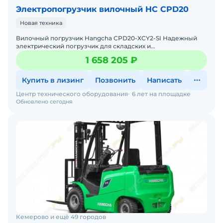
Электропогрузчик вилочный HC CPD20
Новая техника
Вилочный погрузчик Hangcha CPD20-XCY2-SI Надежный
электрический погрузчик для складских и
производственных задач Мы предлагаем: Доставку по
1 658 205 ₽
России от 2-х
Купить в лизинг
Позвонить
Написать
Центр технического оборудования
6 лет на площадке
Обновлено сегодня
Кемерово и ещё 49 городов