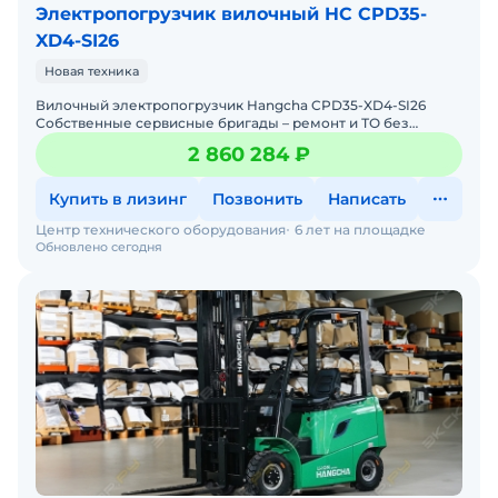
Электропогрузчик вилочный HC CPD35-
XD4-SI26
Новая техника
Вилочный электропогрузчик Hangcha CPD35-XD4-SI26
Собственные сервисные бригады – ремонт и ТО без
простоев. Гарантия 12 месяцев + постгарантийное
2 860 284 ₽
обслуживание
Купить в лизинг
Позвонить
Написать
Центр технического оборудования
6 лет на площадке
Обновлено сегодня