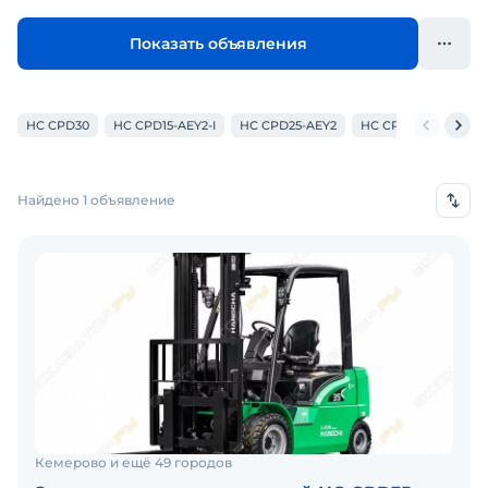
Показать объявления
HC CPD30
HC CPD15-AEY2-I
HC CPD25-AEY2
HC CPD35-XD4-SI26
Найдено 1 объявление
Кемерово и ещё 49 городов